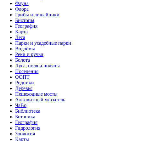
Фауна
Флора
Грибы и лишайники
Биотопы
География
Карта
Леса
Парки и усадебные парки
Водоёмы
Реки и ручьи
Болота
Луга, поля и поляны
Поселения
ООПТ
Родники
Деревья
Пешеходные мосты
Алфавитный указатель
ЧаВо
Библиотека
Ботаника
География
Гидрология
Зоология
Карты