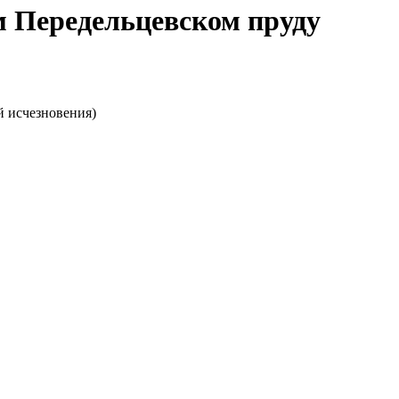
м Передельцевском пруду
й исчезновения)