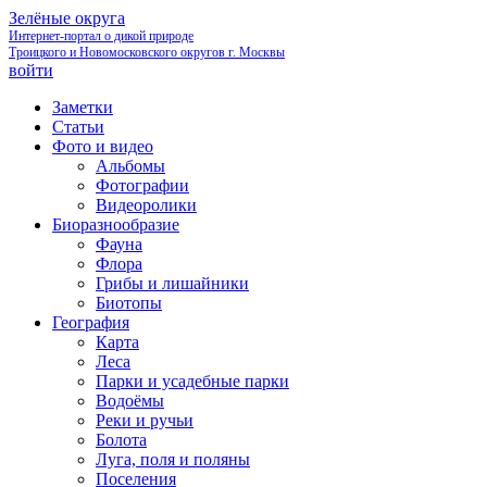
Зелёные округа
Интернет-портал о дикой природе
Троицкого и Новомосковского округов г. Москвы
войти
Заметки
Статьи
Фото и видео
Альбомы
Фотографии
Видеоролики
Биоразнообразие
Фауна
Флора
Грибы и лишайники
Биотопы
География
Карта
Леса
Парки и усадебные парки
Водоёмы
Реки и ручьи
Болота
Луга, поля и поляны
Поселения