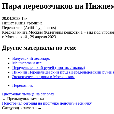
Пара перевозчиков на Нижне
29.04.2023
193
Пишет Юлия Урюпина:
Перевозчик (Actitis hypoleucos)
Красная книга Москвы (Категория редкости 1 – вид под угрозо
г. Московский , 29 апреля 2023
Другие материалы по теме
Валуевский лесопарк
Мешковский лес
Передельцевский ручей (приток Ликовы)
Нижний Передельцевский пруд (Передельцевский ручей)
Экологическая тропа в Московском
Перевозчик
Цветочная пыльца на сапогах
← Предыдущая заметка
Повстречал сегодня на прогулке пеночку-весничку
Следующая заметка →