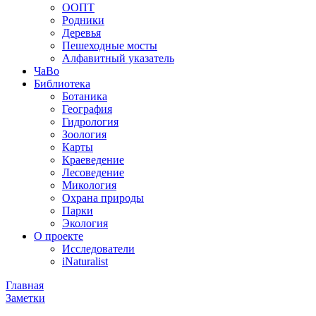
ООПТ
Родники
Деревья
Пешеходные мосты
Алфавитный указатель
ЧаВо
Библиотека
Ботаника
География
Гидрология
Зоология
Карты
Краеведение
Лесоведение
Микология
Охрана природы
Парки
Экология
О проекте
Исследователи
iNaturalist
Главная
Заметки