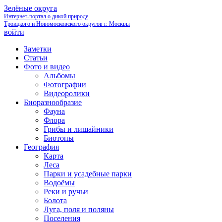
Зелёные округа
Интернет-портал о дикой природе
Троицкого и Новомосковского округов г. Москвы
войти
Заметки
Статьи
Фото и видео
Альбомы
Фотографии
Видеоролики
Биоразнообразие
Фауна
Флора
Грибы и лишайники
Биотопы
География
Карта
Леса
Парки и усадебные парки
Водоёмы
Реки и ручьи
Болота
Луга, поля и поляны
Поселения