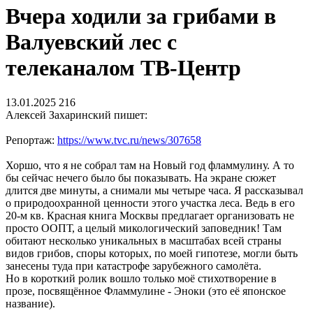
Вчера ходили за грибами в
Валуевский лес с
телеканалом ТВ-Центр
13.01.2025
216
Алексей Захаринский пишет:
Репортаж:
https://www.tvc.ru/news/307658
Хоршо, что я не собрал там на Новый год фламмулину. А то
бы сейчас нечего было бы показывать. На экране сюжет
длится две минуты, а снимали мы четыре часа. Я рассказывал
о природоохранной ценности этого участка леса. Ведь в его
20-м кв. Красная книга Москвы предлагает организовать не
просто ООПТ, а целый микологический заповедник! Там
обитают несколько уникальных в масштабах всей страны
видов грибов, споры которых, по моей гипотезе, могли быть
занесены туда при катастрофе зарубежного самолёта.
Но в короткий ролик вошло только моё стихотворение в
прозе, посвящённое Фламмулине - Эноки (это её японское
название).