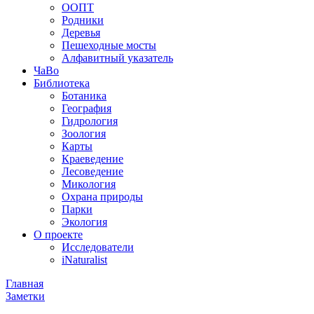
ООПТ
Родники
Деревья
Пешеходные мосты
Алфавитный указатель
ЧаВо
Библиотека
Ботаника
География
Гидрология
Зоология
Карты
Краеведение
Лесоведение
Микология
Охрана природы
Парки
Экология
О проекте
Исследователи
iNaturalist
Главная
Заметки