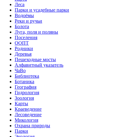
Леса
Парки и усадебные парки
Водоёмы
Реки и ручьи
Болота
Луга, поля и поляны
Поселения
ООПТ
Родники
Деревья
Пешеходные мосты
Алфавитный указатель
ЧаВо
Библиотека
Ботаника
География
Гидрология
Зоология
Карты
Краеведение
Лесоведение
Микология
Охрана природы
Парки
Экология