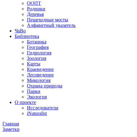
ООПТ
Родники
Деревья
Пешеходные мосты
Алфавитный указатель
ЧаВо
Библиотека
Ботаника
География
Гидрология
Зоология
Карты
Краеведение
Лесоведение
Микология
Охрана природы
Парки
Экология
О проекте
Исследователи
iNaturalist
Главная
Заметки