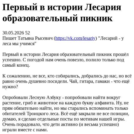
Первый в истории Лесария
образовательный пикник
30.05.2026
52
Пишет Татьяна Рысевич (
https://vk.com/lesariy
) "Лесарий - у
леса мы учимся"
Первый в истории Лесария образовательный пикник прошёл
успешно. С погодой нам очень повезло, полило только под
самый конец.
К сожалению, не все, кто собирались, добрались до нас, но всё
равно очень душевно посидели. Чай, гитара, гамаки - что ещё
нужно?
Опробовали Лесную Азбуку - попробовали найти вокруг
растение, гриб и животное на каждую букву алфавита. Ну, не
прям обязательно найти, но мы старались вспоминать только
обитателей Троицкого леса. Всё ещё закрыли не все позиции,
думаю, я сделаю отдельные посты по мотивам нашей игры.
Очень порадовало, что дети активно (и весьма успешно)
играли вместе с нами.