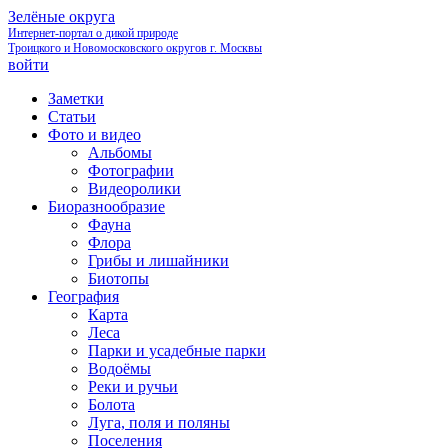
Зелёные округа
Интернет-портал о дикой природе
Троицкого и Новомосковского округов г. Москвы
войти
Заметки
Статьи
Фото и видео
Альбомы
Фотографии
Видеоролики
Биоразнообразие
Фауна
Флора
Грибы и лишайники
Биотопы
География
Карта
Леса
Парки и усадебные парки
Водоёмы
Реки и ручьи
Болота
Луга, поля и поляны
Поселения