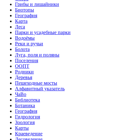
Грибы и лишайники
Биотопы
География
Карта
Леса
Парки и усадебные парки
Водоёмы
Реки и ручьи
Болота
Луга, поля и поляны
Поселения
ООПТ
Родники
Деревья
Пешеходные мосты
Алфавитный указатель
ЧаВо
Библиотека
Ботаника
География
Гидрология
Зоология
Карты
Краеведение
Лесоведение