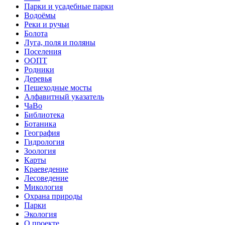
Парки и усадебные парки
Водоёмы
Реки и ручьи
Болота
Луга, поля и поляны
Поселения
ООПТ
Родники
Деревья
Пешеходные мосты
Алфавитный указатель
ЧаВо
Библиотека
Ботаника
География
Гидрология
Зоология
Карты
Краеведение
Лесоведение
Микология
Охрана природы
Парки
Экология
О проекте