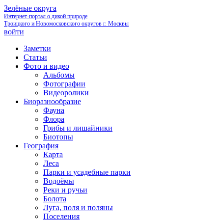
Зелёные округа
Интернет-портал о дикой природе
Троицкого и Новомосковского округов г. Москвы
войти
Заметки
Статьи
Фото и видео
Альбомы
Фотографии
Видеоролики
Биоразнообразие
Фауна
Флора
Грибы и лишайники
Биотопы
География
Карта
Леса
Парки и усадебные парки
Водоёмы
Реки и ручьи
Болота
Луга, поля и поляны
Поселения