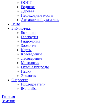
ООПТ
Родники
Деревья
Пешеходные мосты
Алфавитный указатель
ЧаВо
Библиотека
Ботаника
География
Гидрология
Зоология
Карты
Краеведение
Лесоведение
Микология
Охрана природы
Парки
Экология
О проекте
Исследователи
iNaturalist
Главная
Заметки