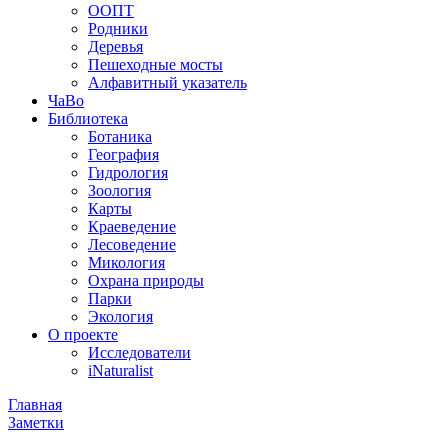
ООПТ
Родники
Деревья
Пешеходные мосты
Алфавитный указатель
ЧаВо
Библиотека
Ботаника
География
Гидрология
Зоология
Карты
Краеведение
Лесоведение
Микология
Охрана природы
Парки
Экология
О проекте
Исследователи
iNaturalist
Главная
Заметки