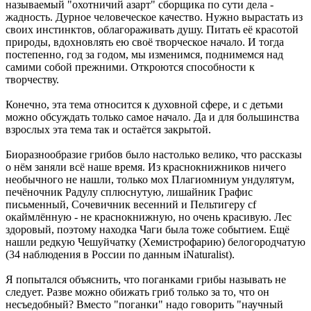
называемый "охотничий азарт" сборщика по сути дела -
жадность. Дурное человеческое качество. Нужно вырастать из
своих инстинктов, облагораживать душу. Питать её красотой
природы, вдохновлять ею своё творческое начало. И тогда
постепенно, год за годом, мы изменимся, поднимемся над
самими собой прежними. Откроются способности к
творчеству.
Конечно, эта тема относится к духовной сфере, и с детьми
можно обсуждать только самое начало. Да и для большинства
взрослых эта тема так и остаётся закрытой.
Биоразнообразие грибов было настолько велико, что рассказы
о нём заняли всё наше время. Из краснокнижников ничего
необычного не нашли, только мох Плагиомниум ундулятум,
печёночник Радулу сплюснутую, лишайник Графис
письменный, Сочевичник весенний и Пельтигеру cf
окаймлённую - не краснокнижную, но очень красивую. Лес
здоровый, поэтому находка Чаги была тоже событием. Ещё
нашли редкую Чешуйчатку (Хемистрофарию) белогородчатую
(34 наблюдения в России по данным iNaturalist).
Я попытался объяснить, что поганками грибы называть не
следует. Разве можно обижать гриб только за то, что он
несъедобный? Вместо "поганки" надо говорить "научный