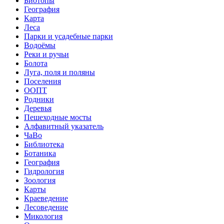
Биотопы
География
Карта
Леса
Парки и усадебные парки
Водоёмы
Реки и ручьи
Болота
Луга, поля и поляны
Поселения
ООПТ
Родники
Деревья
Пешеходные мосты
Алфавитный указатель
ЧаВо
Библиотека
Ботаника
География
Гидрология
Зоология
Карты
Краеведение
Лесоведение
Микология