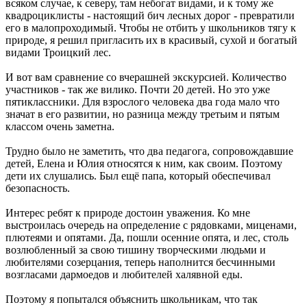
всяком случае, к северу, там небогат видами, и к тому же
квадроциклисты - настоящий бич лесных дорог - превратили
его в малопроходимый. Чтобы не отбить у школьников тягу к
природе, я решил пригласить их в красивый, сухой и богатый
видами Троицкий лес.
И вот вам сравнение со вчерашней экскурсией. Количество
участников - так же вилико. Почти 20 детей. Но это уже
пятиклассники. Для взрослого человека два года мало что
значат в его развитии, но разница между третьим и пятым
классом очень заметна.
Трудно было не заметить, что два педагога, сопровождавшие
детей, Елена и Юлия относятся к ним, как своим. Поэтому
дети их слушались. Был ещё папа, который обеспечивал
безопасность.
Интерес ребят к природе достоин уважения. Ко мне
выстроилась очередь на определение с рядовками, миценами,
плютеями и опятами. Да, пошли осенние опята, и лес, столь
возлюбленный за свою тишину творческими людьми и
любителями созерцания, теперь наполнится бесчинными
возгласами дармоедов и любителей халявной еды.
Поэтому я попытался объяснить школьникам, что так