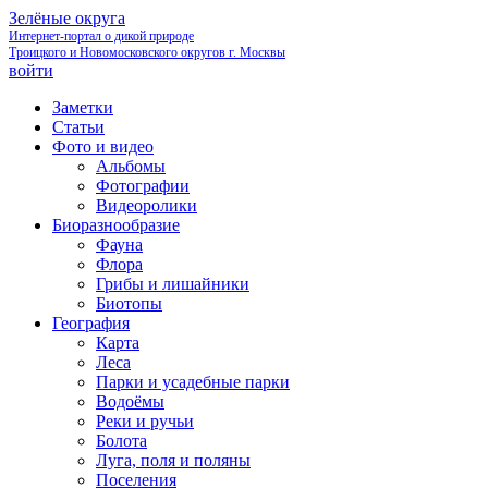
Зелёные округа
Интернет-портал о дикой природе
Троицкого и Новомосковского округов г. Москвы
войти
Заметки
Статьи
Фото и видео
Альбомы
Фотографии
Видеоролики
Биоразнообразие
Фауна
Флора
Грибы и лишайники
Биотопы
География
Карта
Леса
Парки и усадебные парки
Водоёмы
Реки и ручьи
Болота
Луга, поля и поляны
Поселения