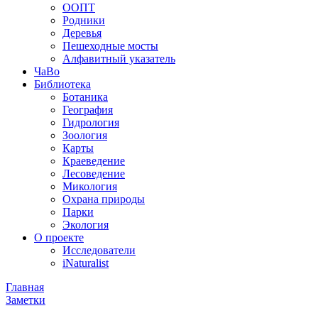
ООПТ
Родники
Деревья
Пешеходные мосты
Алфавитный указатель
ЧаВо
Библиотека
Ботаника
География
Гидрология
Зоология
Карты
Краеведение
Лесоведение
Микология
Охрана природы
Парки
Экология
О проекте
Исследователи
iNaturalist
Главная
Заметки