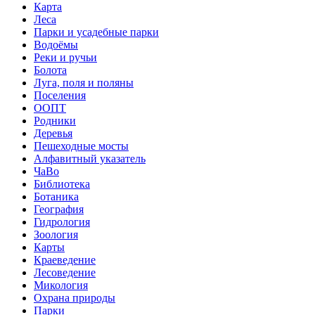
Карта
Леса
Парки и усадебные парки
Водоёмы
Реки и ручьи
Болота
Луга, поля и поляны
Поселения
ООПТ
Родники
Деревья
Пешеходные мосты
Алфавитный указатель
ЧаВо
Библиотека
Ботаника
География
Гидрология
Зоология
Карты
Краеведение
Лесоведение
Микология
Охрана природы
Парки