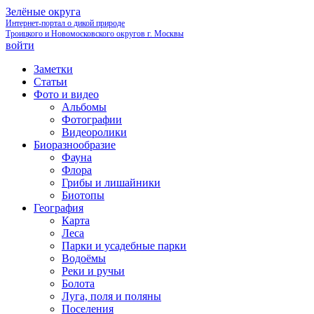
Зелёные округа
Интернет-портал о дикой природе
Троицкого и Новомосковского округов г. Москвы
войти
Заметки
Статьи
Фото и видео
Альбомы
Фотографии
Видеоролики
Биоразнообразие
Фауна
Флора
Грибы и лишайники
Биотопы
География
Карта
Леса
Парки и усадебные парки
Водоёмы
Реки и ручьи
Болота
Луга, поля и поляны
Поселения