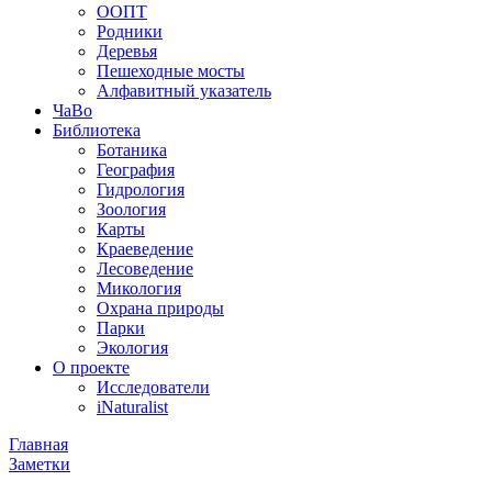
ООПТ
Родники
Деревья
Пешеходные мосты
Алфавитный указатель
ЧаВо
Библиотека
Ботаника
География
Гидрология
Зоология
Карты
Краеведение
Лесоведение
Микология
Охрана природы
Парки
Экология
О проекте
Исследователи
iNaturalist
Главная
Заметки