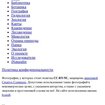
Библиотека
Ботаника
География
Гидрология
Зоология
Карты
Краеведение
Лесоведение
Микология
Охрана природы
Парки
Экология
О проекте
Исследователи
iNaturalist
Политика конфиденциальности
Фотографии, у которых стоит пометка
CC-BY-NC
, защищены
лицензией
Creative Commons
. Допустимо использование таких фотографий в
некоммерческих целях, с указанием авторства, а также с указанием
лицензии и простановкой ссылки на неё.
На сайте использованы иконки
.
Icons8