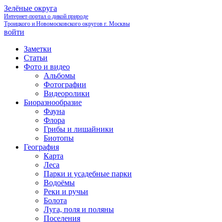
Зелёные округа
Интернет-портал о дикой природе
Троицкого и Новомосковского округов г. Москвы
войти
Заметки
Статьи
Фото и видео
Альбомы
Фотографии
Видеоролики
Биоразнообразие
Фауна
Флора
Грибы и лишайники
Биотопы
География
Карта
Леса
Парки и усадебные парки
Водоёмы
Реки и ручьи
Болота
Луга, поля и поляны
Поселения