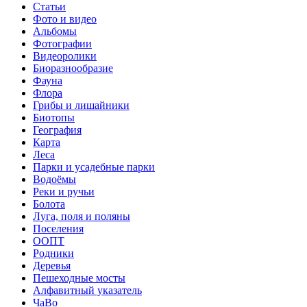
Статьи
Фото и видео
Альбомы
Фотографии
Видеоролики
Биоразнообразие
Фауна
Флора
Грибы и лишайники
Биотопы
География
Карта
Леса
Парки и усадебные парки
Водоёмы
Реки и ручьи
Болота
Луга, поля и поляны
Поселения
ООПТ
Родники
Деревья
Пешеходные мосты
Алфавитный указатель
ЧаВо