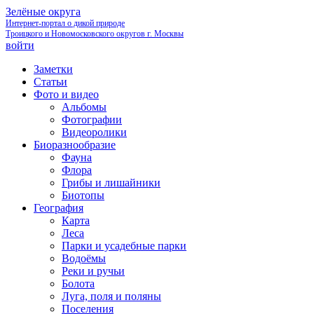
Зелёные округа
Интернет-портал о дикой природе
Троицкого и Новомосковского округов г. Москвы
войти
Заметки
Статьи
Фото и видео
Альбомы
Фотографии
Видеоролики
Биоразнообразие
Фауна
Флора
Грибы и лишайники
Биотопы
География
Карта
Леса
Парки и усадебные парки
Водоёмы
Реки и ручьи
Болота
Луга, поля и поляны
Поселения