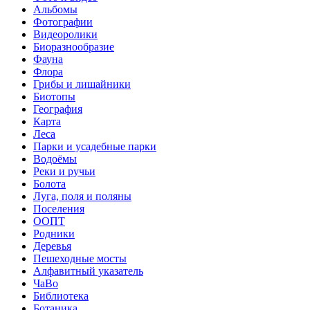
Альбомы
Фотографии
Видеоролики
Биоразнообразие
Фауна
Флора
Грибы и лишайники
Биотопы
География
Карта
Леса
Парки и усадебные парки
Водоёмы
Реки и ручьи
Болота
Луга, поля и поляны
Поселения
ООПТ
Родники
Деревья
Пешеходные мосты
Алфавитный указатель
ЧаВо
Библиотека
Ботаника