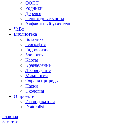
ООПТ
Родники
Деревья
Пешеходные мосты
Алфавитный указатель
ЧаВо
Библиотека
Ботаника
География
Гидрология
Зоология
Карты
Краеведение
Лесоведение
Микология
Охрана природы
Парки
Экология
О проекте
Исследователи
iNaturalist
Главная
Заметки