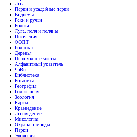
Леса
Парки и усадебные парки
Водоёмы
Реки и ручьи
Болота
Луга, поля и поляны
Поселения
ООПТ
Родники
Деревья
Пешеходные мосты
Алфавитный указатель
ЧаВо
Библиотека
Ботаника
География
Гидрология
Зоология
Карты
Краеведение
Лесоведение
Микология
Охрана природы
Парки
Экология