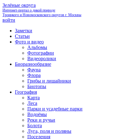
Зелёные округа
Интернет-портал о дикой природе
Троицкого и Новомосковского округов г. Москвы
войти
Заметки
Статьи
Фото и видео
Альбомы
Фотографии
Видеоролики
Биоразнообразие
Фауна
Флора
Грибы и лишайники
Биотопы
География
Карта
Леса
Парки и усадебные парки
Водоёмы
Реки и ручьи
Болота
Луга, поля и поляны
Поселения