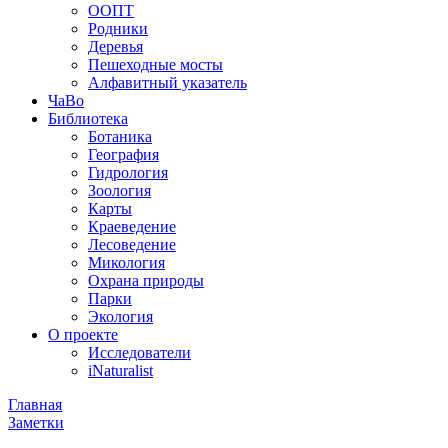
ООПТ
Родники
Деревья
Пешеходные мосты
Алфавитный указатель
ЧаВо
Библиотека
Ботаника
География
Гидрология
Зоология
Карты
Краеведение
Лесоведение
Микология
Охрана природы
Парки
Экология
О проекте
Исследователи
iNaturalist
Главная
Заметки