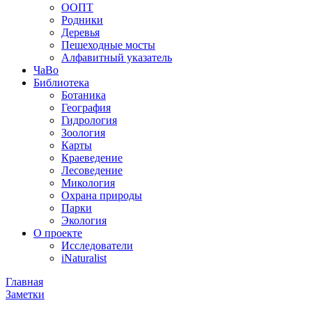
ООПТ
Родники
Деревья
Пешеходные мосты
Алфавитный указатель
ЧаВо
Библиотека
Ботаника
География
Гидрология
Зоология
Карты
Краеведение
Лесоведение
Микология
Охрана природы
Парки
Экология
О проекте
Исследователи
iNaturalist
Главная
Заметки