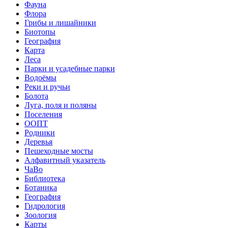
Фауна
Флора
Грибы и лишайники
Биотопы
География
Карта
Леса
Парки и усадебные парки
Водоёмы
Реки и ручьи
Болота
Луга, поля и поляны
Поселения
ООПТ
Родники
Деревья
Пешеходные мосты
Алфавитный указатель
ЧаВо
Библиотека
Ботаника
География
Гидрология
Зоология
Карты