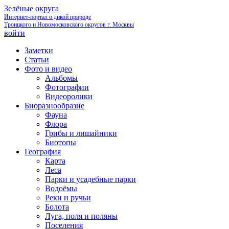
Зелёные округа
Интернет-портал о дикой природе
Троицкого и Новомосковского округов г. Москвы
войти
Заметки
Статьи
Фото и видео
Альбомы
Фотографии
Видеоролики
Биоразнообразие
Фауна
Флора
Грибы и лишайники
Биотопы
География
Карта
Леса
Парки и усадебные парки
Водоёмы
Реки и ручьи
Болота
Луга, поля и поляны
Поселения