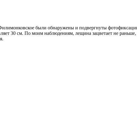
с. Филимонковское были обнаружены и подвергнуты фотофиксац
вляет 30 см. По моим наблюдениям, лещина зацветает не раньше, ч
я.