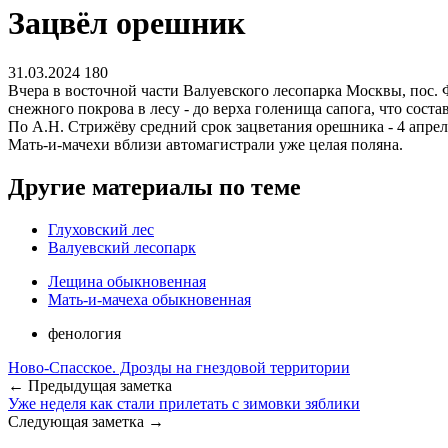
Зацвёл орешник
31.03.2024
180
Вчера в восточной части Валуевского лесопарка Москвы, по
снежного покрова в лесу - до верха голенища сапога, что соста
По А.Н. Стрижёву средний срок зацветания орешника - 4 апрел
Мать-и-мачехи вблизи автомагистрали уже целая поляна.
Другие материалы по теме
Глуховский лес
Валуевский лесопарк
Лещина обыкновенная
Мать-и-мачеха обыкновенная
фенология
Ново-Спасское. Дрозды на гнездовой территории
← Предыдущая заметка
Уже неделя как стали прилетать с зимовки зяблики
Следующая заметка →