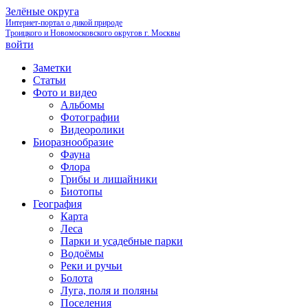
Зелёные округа
Интернет-портал о дикой природе
Троицкого и Новомосковского округов г. Москвы
войти
Заметки
Статьи
Фото и видео
Альбомы
Фотографии
Видеоролики
Биоразнообразие
Фауна
Флора
Грибы и лишайники
Биотопы
География
Карта
Леса
Парки и усадебные парки
Водоёмы
Реки и ручьи
Болота
Луга, поля и поляны
Поселения