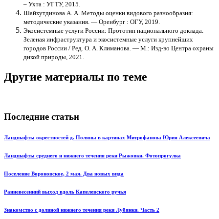
‒ Ухта : УГТУ, 2015.
Шайхутдинова А. А. Методы оценки видового разнообразия:
методические указания. — Оренбург : ОГУ, 2019.
Экосистемные услуги России: Прототип национального доклада.
Зеленая инфраструктура и экосистемные услуги крупнейших
городов России / Ред. О. А. Климанова. — М.: Изд-во Центра охраны
дикой природы, 2021.
Другие материалы по теме
Последние статьи
Ландшафты окрестностей д. Поляны в картинах Митрофанова Юрия Алексеевича
Ландшафты среднего и нижнего течения реки Рыжовки. Фотопрогулка
Поселение Вороновское, 2 мая. Два новых вида
Ранневесенний выход вдоль Капелевского ручья
Знакомство с долиной нижнего течения реки Лубянки. Часть 2