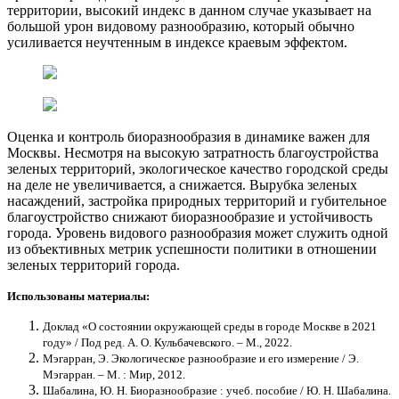
территории, высокий индекс в данном случае указывает на
большой урон видовому разнообразию, который обычно
усиливается неучтенным в индексе краевым эффектом.
Оценка и контроль биоразнообразия в динамике важен для
Москвы. Несмотря на высокую затратность благоустройства
зеленых территорий, экологическое качество городской среды
на деле не увеличивается, а снижается. Вырубка зеленых
насаждений, застройка природных территорий и губительное
благоустройство снижают биоразнообразие и устойчивость
города. Уровень видового разнообразия может служить одной
из объективных метрик успешности политики в отношении
зеленых территорий города.
Использованы материалы:
Доклад «О состоянии окружающей среды в городе Москве в 2021
году» / Под ред. А. О. Кульбачевского. – М., 2022.
Мэгарран, Э. Экологическое разнообразие и его измерение / Э.
Мэгарран. ‒ М. : Мир, 2012.
Шабалина, Ю. Н. Биоразнообразие : учеб. пособие / Ю. Н. Шабалина.