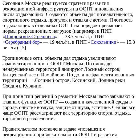
Сегодня в Москве реализуется стратегия развития
рекреационной инфраструктуры на ООПТ и повышения
числа отдыхающих. Создаются объекты для познавательного,
спортивного отдыха, прогулок и отдыха с детьми. Плотность
отдыхающих в отдельных ООПТ на порядок превышает
нормы рекреационных нагрузок (например, в ПИП
«
Покровское-Стрешнево
» — 33.7 чел./га, в ПИП
«
Серебряный бор
» — 19 чел./га, в ПИП «
Сокольники
» — 15.8
чел./га). [5]
Тропиночные сети, объекты для отдыха увеличивают
фрагментированность ООПТ Москвы. По площади
ненарушенных территорий лидируют Лосиный остров,
Битцевский лес и Измайлово. По доли нефрагментированных
территорий — Лосиный остров, Косинский, Долина реки
Сходня в Куркино.
При принятии решений о развитии Москвы часто забывают о
главных функциях ООПТ — создании качественной среды в
городе, очистке воздуха, защите от шума, эстетике. Сейчас все
чаще ООПТ рассматривают как территорию спорта, отдыха,
торговли и развлечений.
Правительством поставлена задача «повышения
рекреационной привлекательности ООПТ и развития