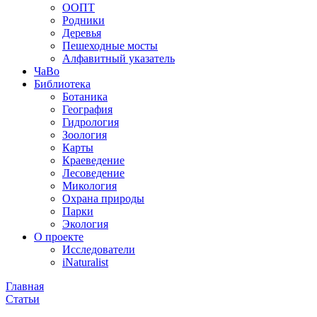
ООПТ
Родники
Деревья
Пешеходные мосты
Алфавитный указатель
ЧаВо
Библиотека
Ботаника
География
Гидрология
Зоология
Карты
Краеведение
Лесоведение
Микология
Охрана природы
Парки
Экология
О проекте
Исследователи
iNaturalist
Главная
Статьи