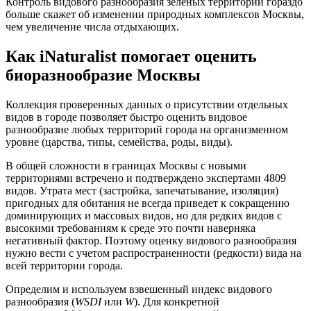
Контроль видового разнообразия зеленых территорий гораздо
больше скажет об изменении природных комплексов Москвы,
чем увеличение числа отдыхающих.
Как iNaturalist помогает оценить
биоразнообразие Москвы
Коллекция проверенных данных о присутствии отдельных
видов в городе позволяет быстро оценить видовое
разнообразие любых территорий города на организменном
уровне (царства, типы, семейства, роды, виды).
В общей сложности в границах Москвы с новыми
территориями встречено и подтверждено экспертами 4809
видов. Утрата мест (застройка, запечатывание, изоляция)
пригодных для обитания не всегда приведет к сокращению
доминирующих и массовых видов, но для редких видов с
высокими требованиям к среде это почти наверняка
негативный фактор. Поэтому оценку видового разнообразия
нужно вести с учетом распространенности (редкости) вида на
всей территории города.
Определим и используем взвешенный индекс видового
разнообразия (
WSDI
или
W
). Для конкретной