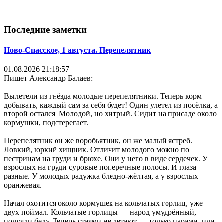
Последние заметки
Ново-Спасское, 1 августа. Перепелятник
01.08.2026 21:18:57
Пишет Александр Балаев:
Вылетели из гнёзда молодые перепелятники. Теперь корм
добывать, каждый сам за себя будет! Один улетел из посёлка, а
второй остался. Молодой, но хитрый. Сидит на присаде около
кормушки, подстерегает.
Перепелятник он же воробьятник, он же малый ястреб.
Ловкий, юркий хищник. Отличит молодого можно по
пестринам на груди и брюхе. Они у него в виде сердечек. У
взрослых на груди суровые поперечные полосы. И глаза
разные. У молодых радужка бледно-жёлтая, а у взрослых —
оранжевая.
Начал охотится около кормушек на кольчатых горлиц, уже
двух поймал. Кольчатые горлицы — народ умудрённый,
почуяли беду. Теперь стаями не летают — только парами, или