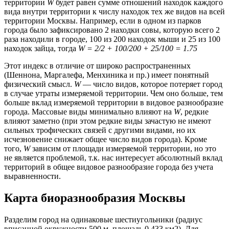
территории
W
будет равен сумме отношений находок каждого
вида внутри территории к числу находок тех же видов на всей
территории Москвы. Например, если в одном из парков
города было зафиксировано 2 находки совы, которую всего 2
раза находили в городе, 100 из 200 находок мыши и 25 из 100
находок зайца, тогда
W = 2/2 + 100/200 + 25/100 = 1.75
Этот индекс в отличие от широко распространенных
(Шеннона, Маргалефа, Менхиника и пр.) имеет понятный
физический смысл.
W
— число видов, которое потеряет город
в случае утраты измеряемой территории. Чем оно больше, тем
больше вклад измеряемой территории в видовое разнообразие
города. Массовые виды минимально влияют на
W
, редкие
влияют заметно (при этом редкие виды зачастую не имеют
сильных трофических связей с другими видами, но их
исчезновение снижает общее число видов города). Кроме
того,
W
зависим от площади измеряемой территории, но это
не является проблемой, т.к. нас интересует абсолютный вклад
территорий в общее видовое разнообразие города без учета
выравненности.
Карта биоразнообразия Москвы
Разделим город на одинаковые шестиугольники (радиус
вписанной окружности 500 м, площадь 0.433 км2). Для