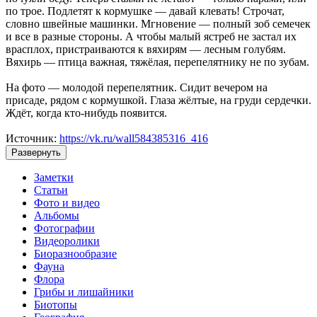
по трое. Подлетят к кормушке — давай клевать! Строчат,
словно швейные машинки. Мгновение — полный зоб семечек
и все в разные стороны. А чтобы малый ястреб не застал их
врасплох, пристраиваются к вяхирям — лесным голубям.
Вяхирь — птица важная, тяжёлая, перепелятнику не по зубам.
На фото — молодой перепелятник. Сидит вечером на
присаде, рядом с кормушкой. Глаза жёлтые, на груди сердечки.
Ждёт, когда кто-нибудь появится.
Источник:
https://vk.ru/wall584385316_416
Развернуть
Заметки
Статьи
Фото и видео
Альбомы
Фотографии
Видеоролики
Биоразнообразие
Фауна
Флора
Грибы и лишайники
Биотопы