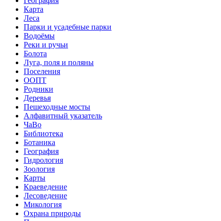
География
Карта
Леса
Парки и усадебные парки
Водоёмы
Реки и ручьи
Болота
Луга, поля и поляны
Поселения
ООПТ
Родники
Деревья
Пешеходные мосты
Алфавитный указатель
ЧаВо
Библиотека
Ботаника
География
Гидрология
Зоология
Карты
Краеведение
Лесоведение
Микология
Охрана природы