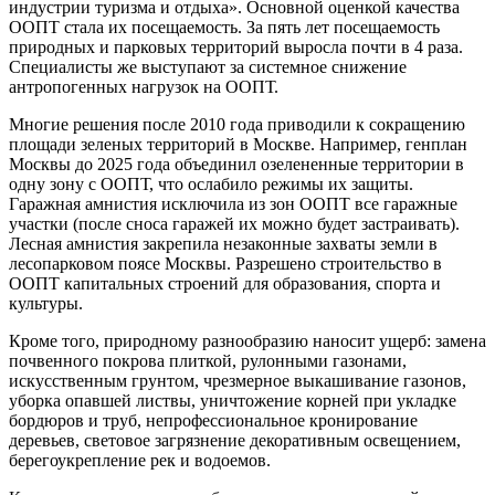
индустрии туризма и отдыха». Основной оценкой качества
ООПТ стала их посещаемость. За пять лет посещаемость
природных и парковых территорий выросла почти в 4 раза.
Специалисты же выступают за системное снижение
антропогенных нагрузок на ООПТ.
Многие решения после 2010 года приводили к сокращению
площади зеленых территорий в Москве. Например, генплан
Москвы до 2025 года объединил озелененные территории в
одну зону с ООПТ, что ослабило режимы их защиты.
Гаражная амнистия исключила из зон ООПТ все гаражные
участки (после сноса гаражей их можно будет застраивать).
Лесная амнистия закрепила незаконные захваты земли в
лесопарковом поясе Москвы. Разрешено строительство в
ООПТ капитальных строений для образования, спорта и
культуры.
Кроме того, природному разнообразию наносит ущерб: замена
почвенного покрова плиткой, рулонными газонами,
искусственным грунтом, чрезмерное выкашивание газонов,
уборка опавшей листвы, уничтожение корней при укладке
бордюров и труб, непрофессиональное кронирование
деревьев, световое загрязнение декоративным освещением,
берегоукрепление рек и водоемов.