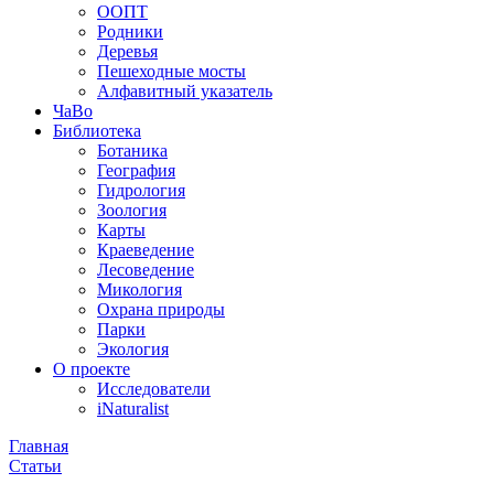
ООПТ
Родники
Деревья
Пешеходные мосты
Алфавитный указатель
ЧаВо
Библиотека
Ботаника
География
Гидрология
Зоология
Карты
Краеведение
Лесоведение
Микология
Охрана природы
Парки
Экология
О проекте
Исследователи
iNaturalist
Главная
Статьи