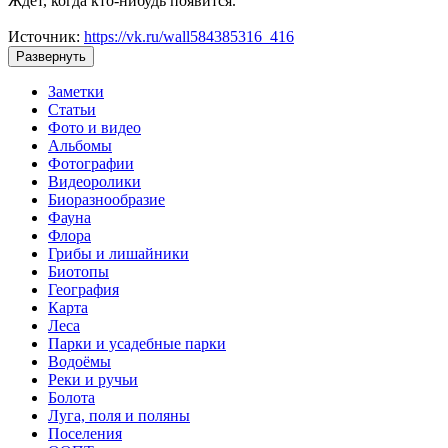
Ждёт, когда кто-нибудь появится.
Источник:
https://vk.ru/wall584385316_416
Развернуть
Заметки
Статьи
Фото и видео
Альбомы
Фотографии
Видеоролики
Биоразнообразие
Фауна
Флора
Грибы и лишайники
Биотопы
География
Карта
Леса
Парки и усадебные парки
Водоёмы
Реки и ручьи
Болота
Луга, поля и поляны
Поселения