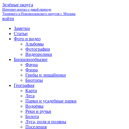
Зелёные округа
Интернет-портал о дикой природе
Троицкого и Новомосковского округов г. Москвы
войти
Заметки
Статьи
Фото и видео
Альбомы
Фотографии
Видеоролики
Биоразнообразие
Фауна
Флора
Грибы и лишайники
Биотопы
География
Карта
Леса
Парки и усадебные парки
Водоёмы
Реки и ручьи
Болота
Луга, поля и поляны
Поселения