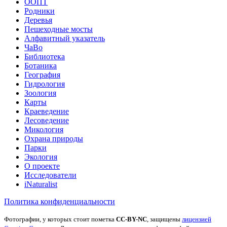
ООПТ
Родники
Деревья
Пешеходные мосты
Алфавитный указатель
ЧаВо
Библиотека
Ботаника
География
Гидрология
Зоология
Карты
Краеведение
Лесоведение
Микология
Охрана природы
Парки
Экология
О проекте
Исследователи
iNaturalist
Политика конфиденциальности
Фотографии, у которых стоит пометка
CC-BY-NC
, защищены
лицензией