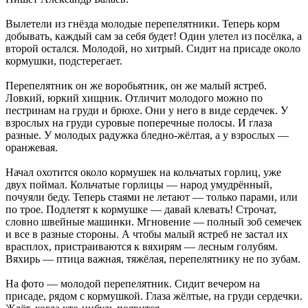
Вылетели из гнёзда молодые перепелятники. Теперь корм
добывать, каждый сам за себя будет! Один улетел из посёлка, а
второй остался. Молодой, но хитрый. Сидит на присаде около
кормушки, подстерегает.
Перепелятник он же воробьятник, он же малый ястреб.
Ловкий, юркий хищник. Отличит молодого можно по
пестринам на груди и брюхе. Они у него в виде сердечек. У
взрослых на груди суровые поперечные полосы. И глаза
разные. У молодых радужка бледно-жёлтая, а у взрослых —
оранжевая.
Начал охотится около кормушек на кольчатых горлиц, уже
двух поймал. Кольчатые горлицы — народ умудрённый,
почуяли беду. Теперь стаями не летают — только парами, или
по трое. Подлетят к кормушке — давай клевать! Строчат,
словно швейные машинки. Мгновение — полный зоб семечек
и все в разные стороны. А чтобы малый ястреб не застал их
врасплох, пристраиваются к вяхирям — лесным голубям.
Вяхирь — птица важная, тяжёлая, перепелятнику не по зубам.
На фото — молодой перепелятник. Сидит вечером на
присаде, рядом с кормушкой. Глаза жёлтые, на груди сердечки.