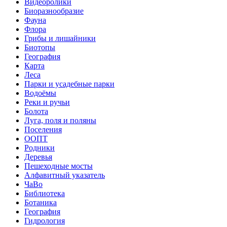
Видеоролики
Биоразнообразие
Фауна
Флора
Грибы и лишайники
Биотопы
География
Карта
Леса
Парки и усадебные парки
Водоёмы
Реки и ручьи
Болота
Луга, поля и поляны
Поселения
ООПТ
Родники
Деревья
Пешеходные мосты
Алфавитный указатель
ЧаВо
Библиотека
Ботаника
География
Гидрология