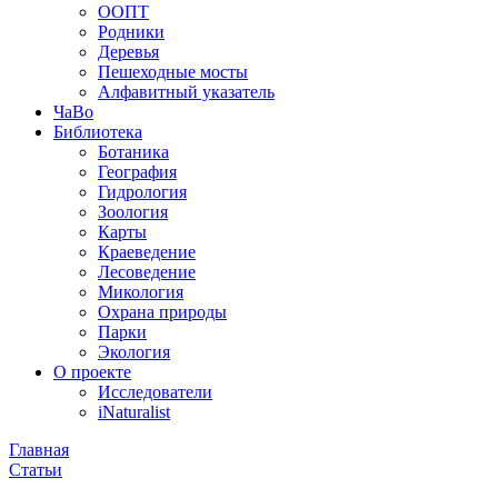
ООПТ
Родники
Деревья
Пешеходные мосты
Алфавитный указатель
ЧаВо
Библиотека
Ботаника
География
Гидрология
Зоология
Карты
Краеведение
Лесоведение
Микология
Охрана природы
Парки
Экология
О проекте
Исследователи
iNaturalist
Главная
Статьи