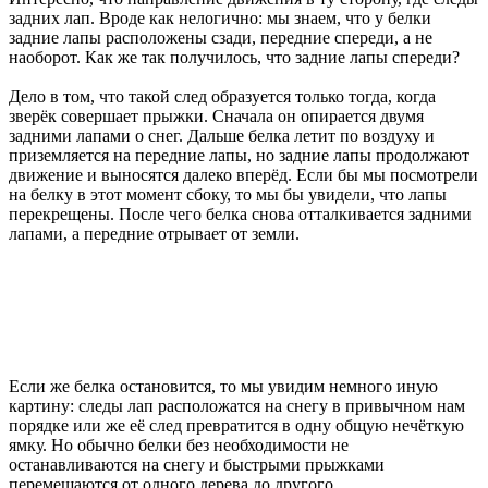
задних лап. Вроде как нелогично: мы знаем, что у белки
задние лапы расположены сзади, передние спереди, а не
наоборот. Как же так получилось, что задние лапы спереди?
Дело в том, что такой след образуется только тогда, когда
зверёк совершает прыжки. Сначала он опирается двумя
задними лапами о снег. Дальше белка летит по воздуху и
приземляется на передние лапы, но задние лапы продолжают
движение и выносятся далеко вперёд. Если бы мы посмотрели
на белку в этот момент сбоку, то мы бы увидели, что лапы
перекрещены. После чего белка снова отталкивается задними
лапами, а передние отрывает от земли.
Если же белка остановится, то мы увидим немного иную
картину: следы лап расположатся на снегу в привычном нам
порядке или же её след превратится в одну общую нечёткую
ямку. Но обычно белки без необходимости не
останавливаются на снегу и быстрыми прыжками
перемещаются от одного дерева до другого.