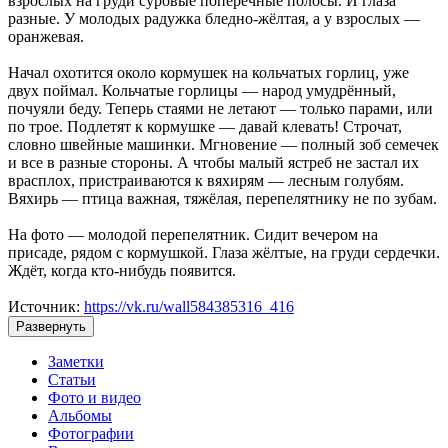
взрослых на груди суровые поперечные полосы. И глаза
разные. У молодых радужка бледно-жёлтая, а у взрослых —
оранжевая.
Начал охотится около кормушек на кольчатых горлиц, уже
двух поймал. Кольчатые горлицы — народ умудрённый,
почуяли беду. Теперь стаями не летают — только парами, или
по трое. Подлетят к кормушке — давай клевать! Строчат,
словно швейные машинки. Мгновение — полный зоб семечек
и все в разные стороны. А чтобы малый ястреб не застал их
врасплох, пристраиваются к вяхирям — лесным голубям.
Вяхирь — птица важная, тяжёлая, перепелятнику не по зубам.
На фото — молодой перепелятник. Сидит вечером на
присаде, рядом с кормушкой. Глаза жёлтые, на груди сердечки.
Ждёт, когда кто-нибудь появится.
Источник:
https://vk.ru/wall584385316_416
Развернуть
Заметки
Статьи
Фото и видео
Альбомы
Фотографии