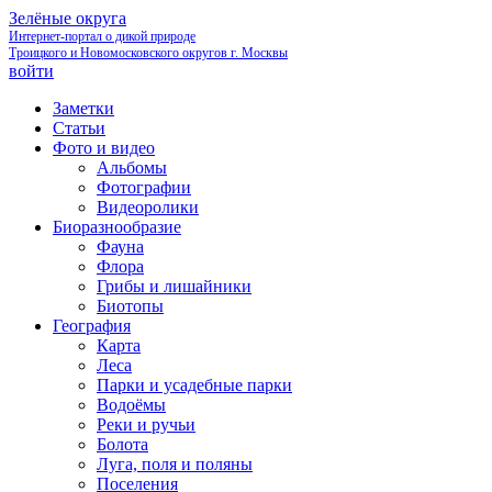
Зелёные округа
Интернет-портал о дикой природе
Троицкого и Новомосковского округов г. Москвы
войти
Заметки
Статьи
Фото и видео
Альбомы
Фотографии
Видеоролики
Биоразнообразие
Фауна
Флора
Грибы и лишайники
Биотопы
География
Карта
Леса
Парки и усадебные парки
Водоёмы
Реки и ручьи
Болота
Луга, поля и поляны
Поселения