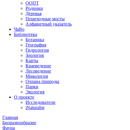
ООПТ
Родники
Деревья
Пешеходные мосты
Алфавитный указатель
ЧаВо
Библиотека
Ботаника
География
Гидрология
Зоология
Карты
Краеведение
Лесоведение
Микология
Охрана природы
Парки
Экология
О проекте
Исследователи
iNaturalist
Главная
Биоразнообразие
Фауна