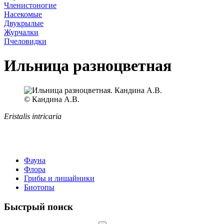
Членистоногие
Насекомые
Двукрылые
Журчалки
Пчеловидки
Ильница разноцветная
© Кандина А.В.
Eristalis intricaria
Фауна
Флора
Грибы и лишайники
Биотопы
Быстрый поиск