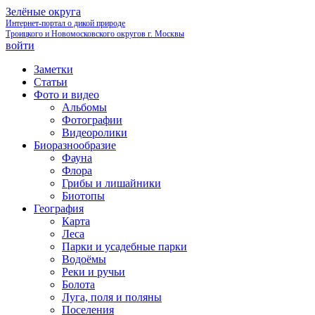
Зелёные округа
Интернет-портал о дикой природе
Троицкого и Новомосковского округов г. Москвы
войти
Заметки
Статьи
Фото и видео
Альбомы
Фотографии
Видеоролики
Биоразнообразие
Фауна
Флора
Грибы и лишайники
Биотопы
География
Карта
Леса
Парки и усадебные парки
Водоёмы
Реки и ручьи
Болота
Луга, поля и поляны
Поселения