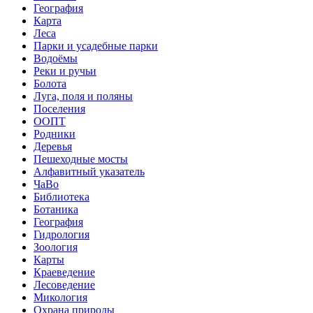
География
Карта
Леса
Парки и усадебные парки
Водоёмы
Реки и ручьи
Болота
Луга, поля и поляны
Поселения
ООПТ
Родники
Деревья
Пешеходные мосты
Алфавитный указатель
ЧаВо
Библиотека
Ботаника
География
Гидрология
Зоология
Карты
Краеведение
Лесоведение
Микология
Охрана природы