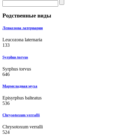
Родственные виды
Левкозона латернария
Leucozona laternaria
133
Syrphus torvus
Syrphus torvus
646
Мармеладная муха
Episyrphus balteatus
536
Chrysotoxum verralli
Chrysotoxum verralli
524