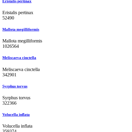
Eristalis pertinax
Eristalis pertinax
52490
Mallota megilliformis
Mallota megilliformis
1026564
Meliscaeva cinctella
Meliscaeva cinctella
342901
Syrphus torvus
Syrphus torvus
322366
Volucella inflata
Volucella inflata
359374