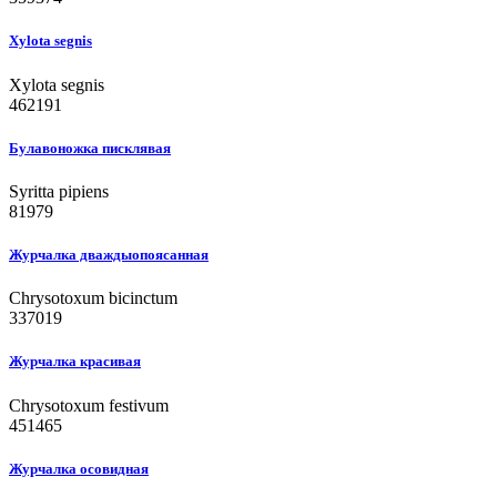
Xylota segnis
Xylota segnis
462191
Булавоножка писклявая
Syritta pipiens
81979
Журчалка дваждыопоясанная
Chrysotoxum bicinctum
337019
Журчалка красивая
Chrysotoxum festivum
451465
Журчалка осовидная