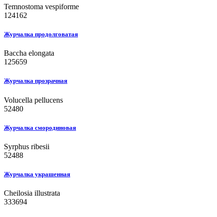
Temnostoma vespiforme
124162
Журчалка продолговатая
Baccha elongata
125659
Журчалка прозрачная
Volucella pellucens
52480
Журчалка смородиновая
Syrphus ribesii
52488
Журчалка украшенная
Cheilosia illustrata
333694