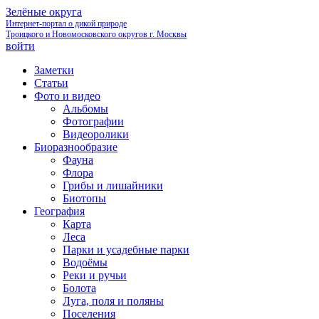
Зелёные округа
Интернет-портал о дикой природе
Троицкого и Новомосковского округов г. Москвы
войти
Заметки
Статьи
Фото и видео
Альбомы
Фотографии
Видеоролики
Биоразнообразие
Фауна
Флора
Грибы и лишайники
Биотопы
География
Карта
Леса
Парки и усадебные парки
Водоёмы
Реки и ручьи
Болота
Луга, поля и поляны
Поселения