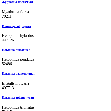
Журчалка цветочная
Myathropa florea
70211
Ильница гибридная
Helophilus hybridus
447126
Ильница пижамная
Helophilus pendulus
52486
Ильница разноцветная
Eristalis intricaria
497713
Ильница трёхполосая
Helophilus trivittatus