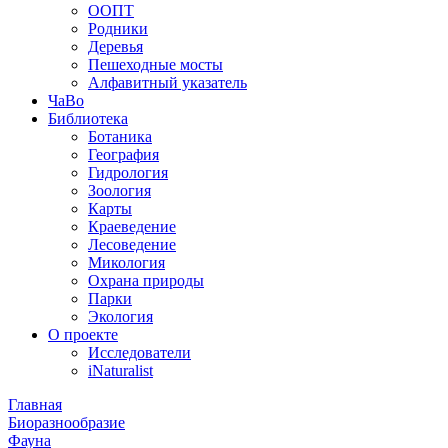
ООПТ
Родники
Деревья
Пешеходные мосты
Алфавитный указатель
ЧаВо
Библиотека
Ботаника
География
Гидрология
Зоология
Карты
Краеведение
Лесоведение
Микология
Охрана природы
Парки
Экология
О проекте
Исследователи
iNaturalist
Главная
Биоразнообразие
Фауна