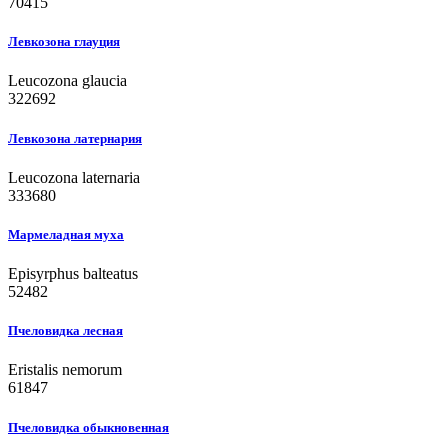
70415
Левкозона глауция
Leucozona glaucia
322692
Левкозона латернария
Leucozona laternaria
333680
Мармеладная муха
Episyrphus balteatus
52482
Пчеловидка лесная
Eristalis nemorum
61847
Пчеловидка обыкновенная