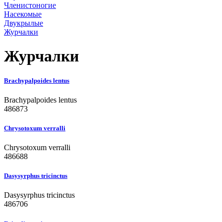
Членистоногие
Насекомые
Двукрылые
Журчалки
Журчалки
Brachypalpoides lentus
Brachypalpoides lentus
486873
Chrysotoxum verralli
Chrysotoxum verralli
486688
Dasysyrphus tricinctus
Dasysyrphus tricinctus
486706