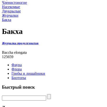
Членистоногие
Насекомые
Двукрылые
Журчалки
Бакха
Бакха
Журчалка продолговатая
Baccha elongata
125659
Фауна
Флора
Грибы и лишайники
Биотопы
Быстрый поиск