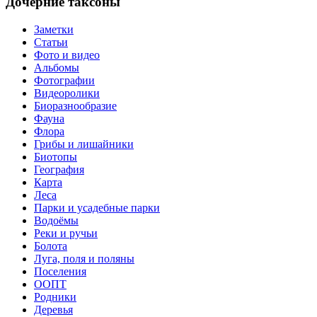
Дочерние таксоны
Заметки
Статьи
Фото и видео
Альбомы
Фотографии
Видеоролики
Биоразнообразие
Фауна
Флора
Грибы и лишайники
Биотопы
География
Карта
Леса
Парки и усадебные парки
Водоёмы
Реки и ручьи
Болота
Луга, поля и поляны
Поселения
ООПТ
Родники
Деревья