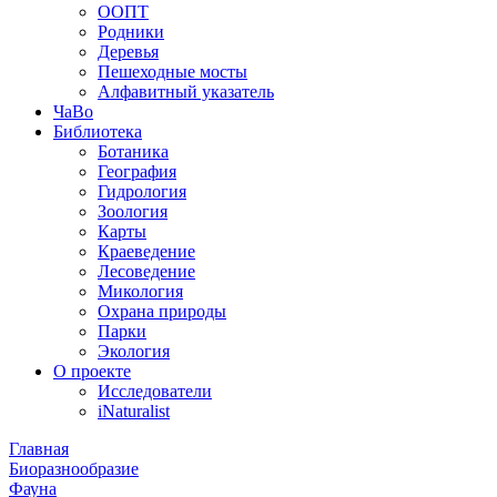
ООПТ
Родники
Деревья
Пешеходные мосты
Алфавитный указатель
ЧаВо
Библиотека
Ботаника
География
Гидрология
Зоология
Карты
Краеведение
Лесоведение
Микология
Охрана природы
Парки
Экология
О проекте
Исследователи
iNaturalist
Главная
Биоразнообразие
Фауна