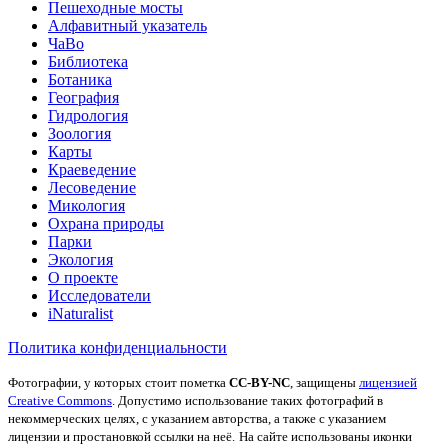
Пешеходные мосты
Алфавитный указатель
ЧаВо
Библиотека
Ботаника
География
Гидрология
Зоология
Карты
Краеведение
Лесоведение
Микология
Охрана природы
Парки
Экология
О проекте
Исследователи
iNaturalist
Политика конфиденциальности
Фотографии, у которых стоит пометка
CC-BY-NC
, защищены
лицензией
Creative Commons
. Допустимо использование таких фотографий в
некоммерческих целях, с указанием авторства, а также с указанием
лицензии и простановкой ссылки на неё.
На сайте использованы иконки