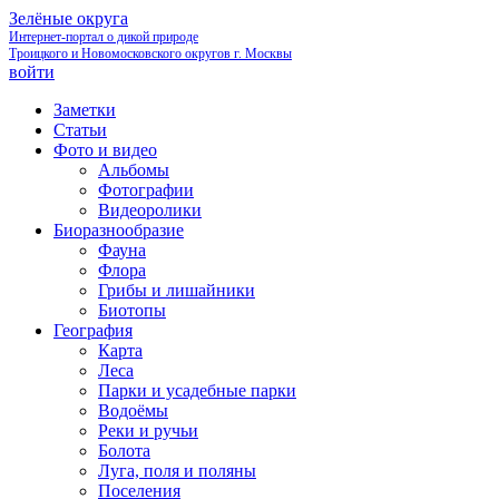
Зелёные округа
Интернет-портал о дикой природе
Троицкого и Новомосковского округов г. Москвы
войти
Заметки
Статьи
Фото и видео
Альбомы
Фотографии
Видеоролики
Биоразнообразие
Фауна
Флора
Грибы и лишайники
Биотопы
География
Карта
Леса
Парки и усадебные парки
Водоёмы
Реки и ручьи
Болота
Луга, поля и поляны
Поселения