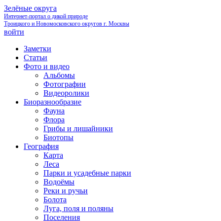
Зелёные округа
Интернет-портал о дикой природе
Троицкого и Новомосковского округов г. Москвы
войти
Заметки
Статьи
Фото и видео
Альбомы
Фотографии
Видеоролики
Биоразнообразие
Фауна
Флора
Грибы и лишайники
Биотопы
География
Карта
Леса
Парки и усадебные парки
Водоёмы
Реки и ручьи
Болота
Луга, поля и поляны
Поселения