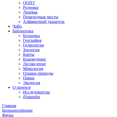
ООПТ
Родники
Деревья
Пешеходные мосты
Алфавитный указатель
ЧаВо
Библиотека
Ботаника
География
Гидрология
Зоология
Карты
Краеведение
Лесоведение
Микология
Охрана природы
Парки
Экология
О проекте
Исследователи
iNaturalist
Главная
Биоразнообразие
Фауна