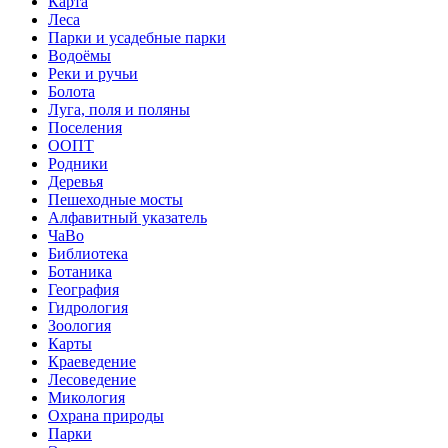
Карта
Леса
Парки и усадебные парки
Водоёмы
Реки и ручьи
Болота
Луга, поля и поляны
Поселения
ООПТ
Родники
Деревья
Пешеходные мосты
Алфавитный указатель
ЧаВо
Библиотека
Ботаника
География
Гидрология
Зоология
Карты
Краеведение
Лесоведение
Микология
Охрана природы
Парки