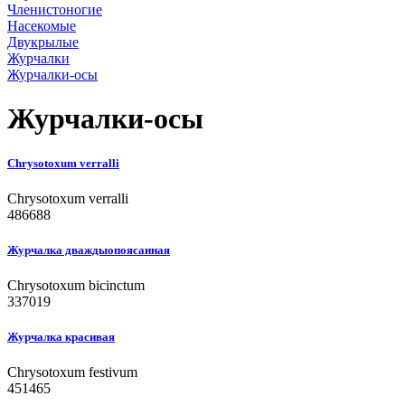
Членистоногие
Насекомые
Двукрылые
Журчалки
Журчалки-осы
Журчалки-осы
Chrysotoxum verralli
Chrysotoxum verralli
486688
Журчалка дваждыопоясанная
Chrysotoxum bicinctum
337019
Журчалка красивая
Chrysotoxum festivum
451465