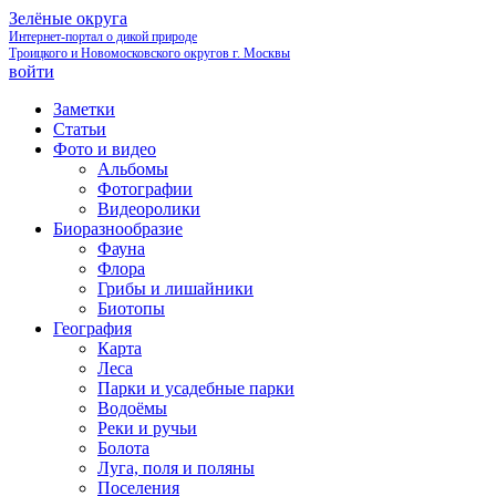
Зелёные округа
Интернет-портал о дикой природе
Троицкого и Новомосковского округов г. Москвы
войти
Заметки
Статьи
Фото и видео
Альбомы
Фотографии
Видеоролики
Биоразнообразие
Фауна
Флора
Грибы и лишайники
Биотопы
География
Карта
Леса
Парки и усадебные парки
Водоёмы
Реки и ручьи
Болота
Луга, поля и поляны
Поселения