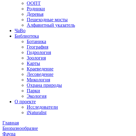
ООПТ
Родники
Деревья
Пешеходные мосты
Алфавитный указатель
ЧаВо
Библиотека
Ботаника
География
Гидрология
Зоология
Карты
Краеведение
Лесоведение
Микология
Охрана природы
Парки
Экология
О проекте
Исследователи
iNaturalist
Главная
Биоразнообразие
Фауна