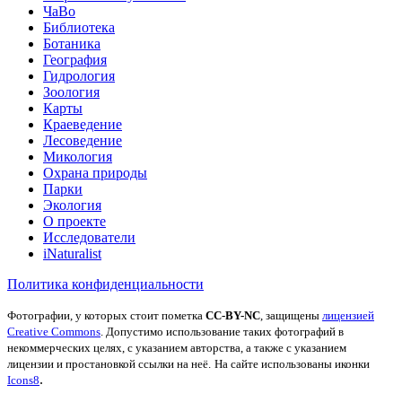
ЧаВо
Библиотека
Ботаника
География
Гидрология
Зоология
Карты
Краеведение
Лесоведение
Микология
Охрана природы
Парки
Экология
О проекте
Исследователи
iNaturalist
Политика конфиденциальности
Фотографии, у которых стоит пометка
CC-BY-NC
, защищены
лицензией
Creative Commons
. Допустимо использование таких фотографий в
некоммерческих целях, с указанием авторства, а также с указанием
лицензии и простановкой ссылки на неё.
На сайте использованы иконки
.
Icons8