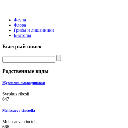
Фауна
Флора
Грибы и лишайники
Биотопы
Быстрый поиск
Родственные виды
Журчалка смородиновая
Syrphus ribesii
647
Meliscaeva cinctella
Meliscaeva cinctella
666