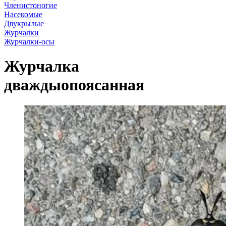
Членистоногие
Насекомые
Двукрылые
Журчалки
Журчалки-осы
Журчалка
дваждыопоясанная