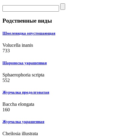
Родственные виды
Шмелевидка опустошающая
Volucella inanis
733
Шароноска украшенная
Sphaerophoria scripta
552
Журчалка продолговатая
Baccha elongata
160
Журчалка украшенная
Cheilosia illustrata