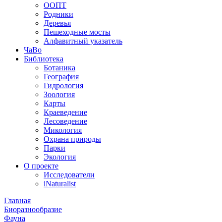
ООПТ
Родники
Деревья
Пешеходные мосты
Алфавитный указатель
ЧаВо
Библиотека
Ботаника
География
Гидрология
Зоология
Карты
Краеведение
Лесоведение
Микология
Охрана природы
Парки
Экология
О проекте
Исследователи
iNaturalist
Главная
Биоразнообразие
Фауна