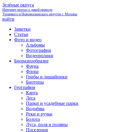
Зелёные округа
Интернет-портал о дикой природе
Троицкого и Новомосковского округов г. Москвы
войти
Заметки
Статьи
Фото и видео
Альбомы
Фотографии
Видеоролики
Биоразнообразие
Фауна
Флора
Грибы и лишайники
Биотопы
География
Карта
Леса
Парки и усадебные парки
Водоёмы
Реки и ручьи
Болота
Луга, поля и поляны
Поселения