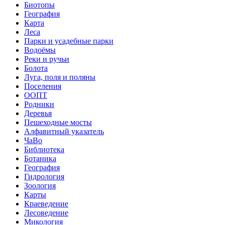
Биотопы
География
Карта
Леса
Парки и усадебные парки
Водоёмы
Реки и ручьи
Болота
Луга, поля и поляны
Поселения
ООПТ
Родники
Деревья
Пешеходные мосты
Алфавитный указатель
ЧаВо
Библиотека
Ботаника
География
Гидрология
Зоология
Карты
Краеведение
Лесоведение
Микология