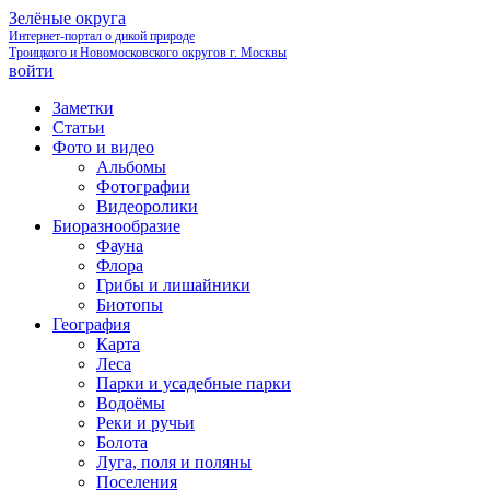
Зелёные округа
Интернет-портал о дикой природе
Троицкого и Новомосковского округов г. Москвы
войти
Заметки
Статьи
Фото и видео
Альбомы
Фотографии
Видеоролики
Биоразнообразие
Фауна
Флора
Грибы и лишайники
Биотопы
География
Карта
Леса
Парки и усадебные парки
Водоёмы
Реки и ручьи
Болота
Луга, поля и поляны
Поселения