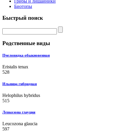
Грибы и лишайники
Биотопы
Быстрый поиск
Родственные виды
Пчеловидка обыкновенная
Eristalis tenax
528
Ильница гибридная
Helophilus hybridus
515
Левкозона глауция
Leucozona glaucia
597