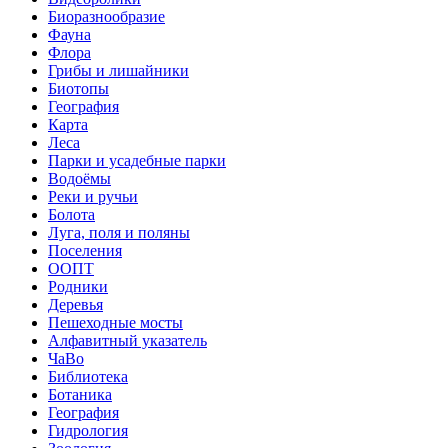
Биоразнообразие
Фауна
Флора
Грибы и лишайники
Биотопы
География
Карта
Леса
Парки и усадебные парки
Водоёмы
Реки и ручьи
Болота
Луга, поля и поляны
Поселения
ООПТ
Родники
Деревья
Пешеходные мосты
Алфавитный указатель
ЧаВо
Библиотека
Ботаника
География
Гидрология