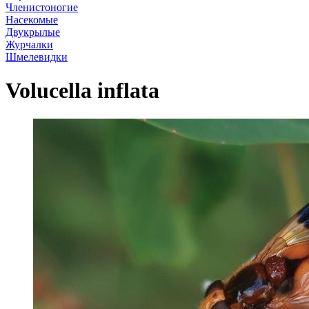
Членистоногие
Насекомые
Двукрылые
Журчалки
Шмелевидки
Volucella inflata