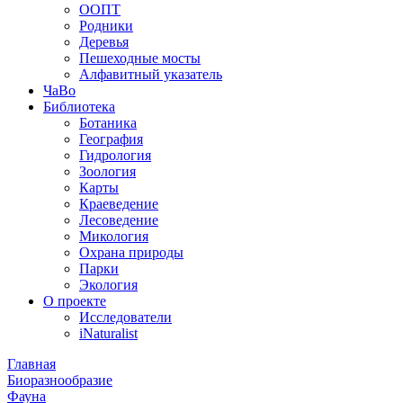
ООПТ
Родники
Деревья
Пешеходные мосты
Алфавитный указатель
ЧаВо
Библиотека
Ботаника
География
Гидрология
Зоология
Карты
Краеведение
Лесоведение
Микология
Охрана природы
Парки
Экология
О проекте
Исследователи
iNaturalist
Главная
Биоразнообразие
Фауна