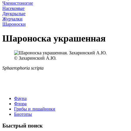
Членистоногие
Насекомые
Двукрылые
Журчалки
Шароноски
Шароноска украшенная
© Захаринский А.Ю.
Sphaerophoria scripta
Фауна
Флора
Грибы и лишайники
Биотопы
Быстрый поиск