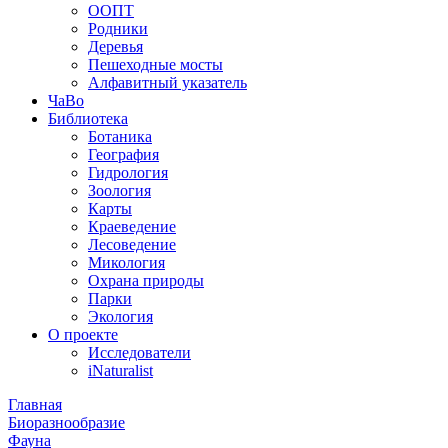
ООПТ
Родники
Деревья
Пешеходные мосты
Алфавитный указатель
ЧаВо
Библиотека
Ботаника
География
Гидрология
Зоология
Карты
Краеведение
Лесоведение
Микология
Охрана природы
Парки
Экология
О проекте
Исследователи
iNaturalist
Главная
Биоразнообразие
Фауна