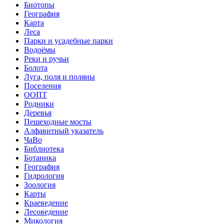
Биотопы
География
Карта
Леса
Парки и усадебные парки
Водоёмы
Реки и ручьи
Болота
Луга, поля и поляны
Поселения
ООПТ
Родники
Деревья
Пешеходные мосты
Алфавитный указатель
ЧаВо
Библиотека
Ботаника
География
Гидрология
Зоология
Карты
Краеведение
Лесоведение
Микология