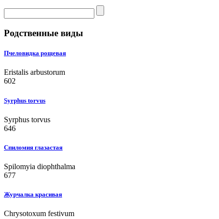
Родственные виды
Пчеловидка рощевая
Eristalis arbustorum
602
Syrphus torvus
Syrphus torvus
646
Спиломия глазастая
Spilomyia diophthalma
677
Журчалка красивая
Chrysotoxum festivum