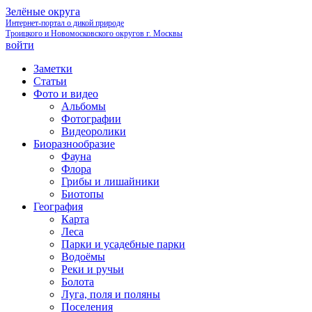
Зелёные округа
Интернет-портал о дикой природе
Троицкого и Новомосковского округов г. Москвы
войти
Заметки
Статьи
Фото и видео
Альбомы
Фотографии
Видеоролики
Биоразнообразие
Фауна
Флора
Грибы и лишайники
Биотопы
География
Карта
Леса
Парки и усадебные парки
Водоёмы
Реки и ручьи
Болота
Луга, поля и поляны
Поселения