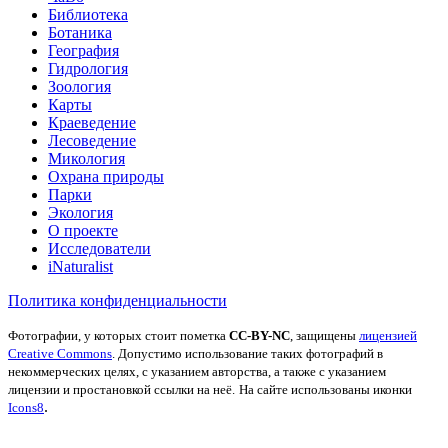
Библиотека
Ботаника
География
Гидрология
Зоология
Карты
Краеведение
Лесоведение
Микология
Охрана природы
Парки
Экология
О проекте
Исследователи
iNaturalist
Политика конфиденциальности
Фотографии, у которых стоит пометка
CC-BY-NC
, защищены
лицензией
Creative Commons
. Допустимо использование таких фотографий в
некоммерческих целях, с указанием авторства, а также с указанием
лицензии и простановкой ссылки на неё.
На сайте использованы иконки
.
Icons8