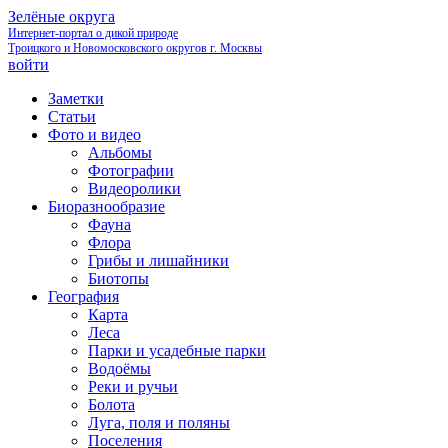
Зелёные округа
Интернет-портал о дикой природе
Троицкого и Новомосковского округов г. Москвы
войти
Заметки
Статьи
Фото и видео
Альбомы
Фотографии
Видеоролики
Биоразнообразие
Фауна
Флора
Грибы и лишайники
Биотопы
География
Карта
Леса
Парки и усадебные парки
Водоёмы
Реки и ручьи
Болота
Луга, поля и поляны
Поселения