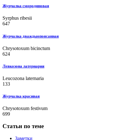
Журчалка смородиновая
Syrphus ribesii
647
Журчалка дваждыопоясанная
Chrysotoxum bicinctum
624
Левкозона латернария
Leucozona laternaria
133
Журчалка красивая
Chrysotoxum festivum
699
Статьи по теме
Заметки