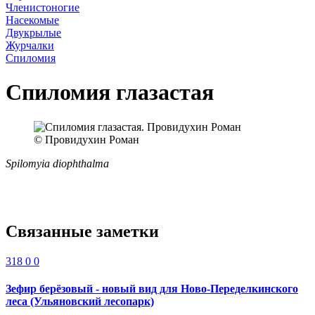
Членистоногие
Насекомые
Двукрылые
Журчалки
Спиломия
Спиломия глазастая
© Провидухин Роман
Spilomyia diophthalma
Связанные заметки
318
0
0
Зефир берёзовый - новый вид для Ново-Переделкинского
леса (Ульяновский лесопарк)