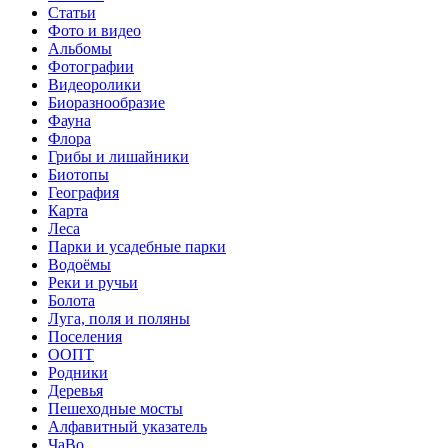
Статьи
Фото и видео
Альбомы
Фотографии
Видеоролики
Биоразнообразие
Фауна
Флора
Грибы и лишайники
Биотопы
География
Карта
Леса
Парки и усадебные парки
Водоёмы
Реки и ручьи
Болота
Луга, поля и поляны
Поселения
ООПТ
Родники
Деревья
Пешеходные мосты
Алфавитный указатель
ЧаВо