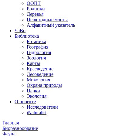
ООПТ
Родники
Деревья
Пешеходные мосты
Алфавитный указатель
ЧаВо
Библиотека
Ботаника
География
Гидрология
Зоология
Карты
Краеведение
Лесоведение
Микология
Охрана природы
Парки
Экология
О проекте
Исследователи
iNaturalist
Главная
Биоразнообразие
Фауна