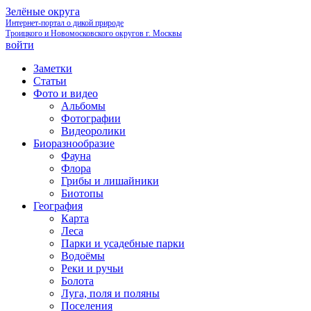
Зелёные округа
Интернет-портал о дикой природе
Троицкого и Новомосковского округов г. Москвы
войти
Заметки
Статьи
Фото и видео
Альбомы
Фотографии
Видеоролики
Биоразнообразие
Фауна
Флора
Грибы и лишайники
Биотопы
География
Карта
Леса
Парки и усадебные парки
Водоёмы
Реки и ручьи
Болота
Луга, поля и поляны
Поселения