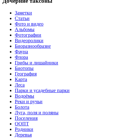
Дочерние таксоны
Заметки
Статьи
Фото и видео
Альбомы
Фотографии
Видеоролики
Биоразнообразие
Фауна
Флора
Грибы и лишайники
Биотопы
География
Карта
Леса
Парки и усадебные парки
Водоёмы
Реки и ручьи
Болота
Луга, поля и поляны
Поселения
ООПТ
Родники
Деревья