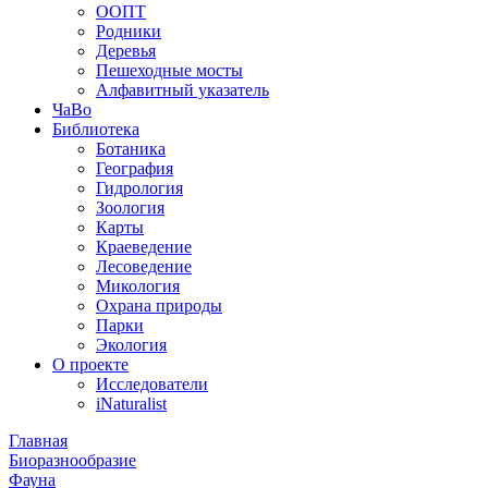
ООПТ
Родники
Деревья
Пешеходные мосты
Алфавитный указатель
ЧаВо
Библиотека
Ботаника
География
Гидрология
Зоология
Карты
Краеведение
Лесоведение
Микология
Охрана природы
Парки
Экология
О проекте
Исследователи
iNaturalist
Главная
Биоразнообразие
Фауна