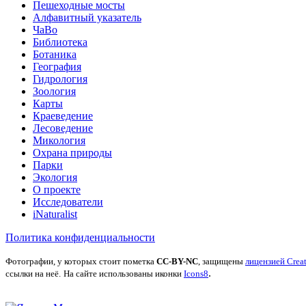
Пешеходные мосты
Алфавитный указатель
ЧаВо
Библиотека
Ботаника
География
Гидрология
Зоология
Карты
Краеведение
Лесоведение
Микология
Охрана природы
Парки
Экология
О проекте
Исследователи
iNaturalist
Политика конфиденциальности
Фотографии, у которых стоит пометка
CC-BY-NC
, защищены
лицензией Crea
.
ссылки на неё.
На сайте использованы иконки
Icons8