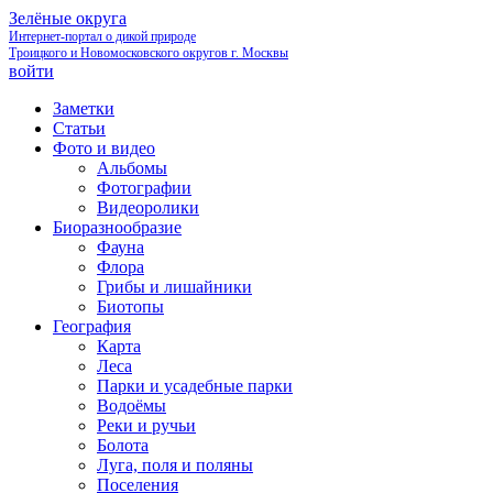
Зелёные округа
Интернет-портал о дикой природе
Троицкого и Новомосковского округов г. Москвы
войти
Заметки
Статьи
Фото и видео
Альбомы
Фотографии
Видеоролики
Биоразнообразие
Фауна
Флора
Грибы и лишайники
Биотопы
География
Карта
Леса
Парки и усадебные парки
Водоёмы
Реки и ручьи
Болота
Луга, поля и поляны
Поселения