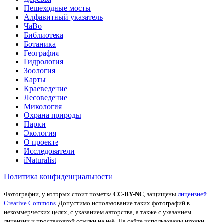
Пешеходные мосты
Алфавитный указатель
ЧаВо
Библиотека
Ботаника
География
Гидрология
Зоология
Карты
Краеведение
Лесоведение
Микология
Охрана природы
Парки
Экология
О проекте
Исследователи
iNaturalist
Политика конфиденциальности
Фотографии, у которых стоит пометка
CC-BY-NC
, защищены
лицензией
Creative Commons
. Допустимо использование таких фотографий в
некоммерческих целях, с указанием авторства, а также с указанием
лицензии и простановкой ссылки на неё.
На сайте использованы иконки