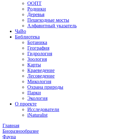
ООПТ
Родники
Деревья
Пешеходные мосты
Алфавитный указатель
ЧаВо
Библиотека
Ботаника
География
Гидрология
Зоология
Карты
Краеведение
Лесоведение
Микология
Охрана природы
Парки
Экология
О проекте
Исследователи
iNaturalist
Главная
Биоразнообразие
Фауна