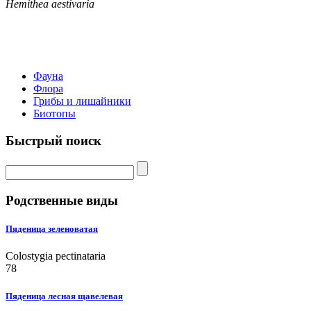
Hemithea aestivaria
Фауна
Флора
Грибы и лишайники
Биотопы
Быстрый поиск
Родственные виды
Пяденица зеленоватая
Colostygia pectinataria
78
Пяденица лесная щавелевая