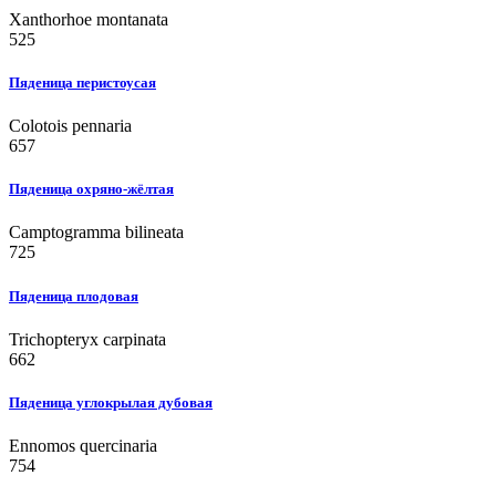
Xanthorhoe montanata
525
Пяденица перистоусая
Colotois pennaria
657
Пяденица охряно-жёлтая
Camptogramma bilineata
725
Пяденица плодовая
Trichopteryx carpinata
662
Пяденица углокрылая дубовая
Ennomos quercinaria
754