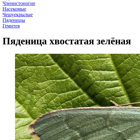
Членистоногие
Насекомые
Чешуекрылые
Пяденицы
Гемитея
Пяденица хвостатая зелёная