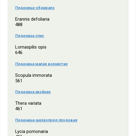
Пяденица-обдирало
Erannis defoliaria
488
Пяденица опис
Lomaspilis opis
646
Пяденица малая волнистая
Scopula immorata
561
Пяденица хвойная
Thera variata
461
Пяденица-шелкопряд плодовая
Lycia pomonaria