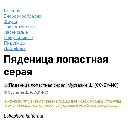
Главная
Биоразнообразие
Фауна
Членистоногие
Насекомые
Чешуекрылые
Пяденицы
Лобофора
Пяденица лопастная
серая
© Муртазин Ш. (CC-BY-NC)
Lobophora halterata