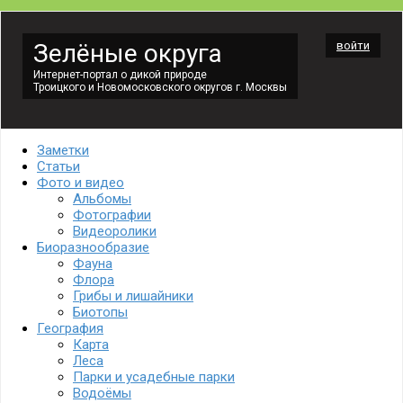
Зелёные округа
войти
Интернет-портал о дикой природе
Троицкого и Новомосковского округов г. Москвы
Заметки
Статьи
Фото и видео
Альбомы
Фотографии
Видеоролики
Биоразнообразие
Фауна
Флора
Грибы и лишайники
Биотопы
География
Карта
Леса
Парки и усадебные парки
Водоёмы