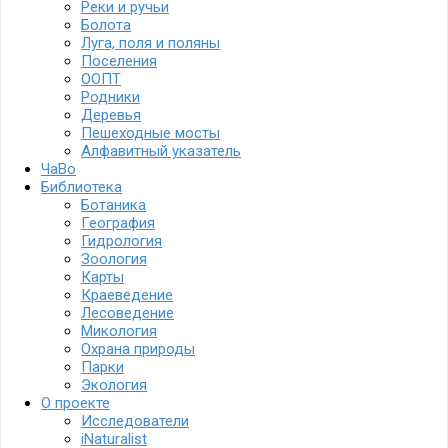
Реки и ручьи
Болота
Луга, поля и поляны
Поселения
ООПТ
Родники
Деревья
Пешеходные мосты
Алфавитный указатель
ЧаВо
Библиотека
Ботаника
География
Гидрология
Зоология
Карты
Краеведение
Лесоведение
Микология
Охрана природы
Парки
Экология
О проекте
Исследователи
iNaturalist