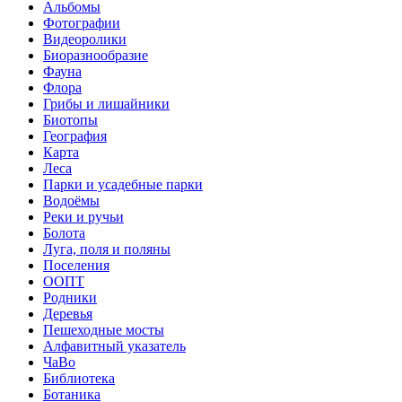
Альбомы
Фотографии
Видеоролики
Биоразнообразие
Фауна
Флора
Грибы и лишайники
Биотопы
География
Карта
Леса
Парки и усадебные парки
Водоёмы
Реки и ручьи
Болота
Луга, поля и поляны
Поселения
ООПТ
Родники
Деревья
Пешеходные мосты
Алфавитный указатель
ЧаВо
Библиотека
Ботаника