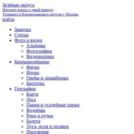
Зелёные округа
Интернет-портал о дикой природе
Троицкого и Новомосковского округов г. Москвы
войти
Заметки
Статьи
Фото и видео
Альбомы
Фотографии
Видеоролики
Биоразнообразие
Фауна
Флора
Грибы и лишайники
Биотопы
География
Карта
Леса
Парки и усадебные парки
Водоёмы
Реки и ручьи
Болота
Луга, поля и поляны
Поселения