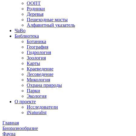
ООПТ
Родники
Деревья
Пешеходные мосты
Алфавитный указатель
ЧаВо
Библиотека
Ботаника
География
Гидрология
Зоология
Карты
Краеведение
Лесоведение
Микология
Охрана природы
Парки
Экология
О проекте
Исследователи
iNaturalist
Главная
Биоразнообразие
Фауна