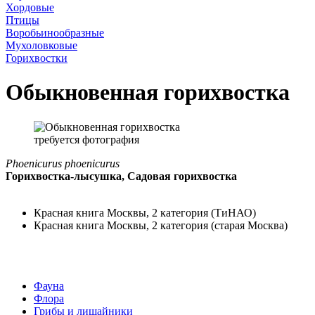
Хордовые
Птицы
Воробьинообразные
Мухоловковые
Горихвостки
Обыкновенная горихвостка
требуется фотография
Phoenicurus phoenicurus
Горихвостка-лысушка, Садовая горихвостка
Красная книга Москвы, 2 категория (ТиНАО)
Красная книга Москвы, 2 категория (старая Москва)
Фауна
Флора
Грибы и лишайники