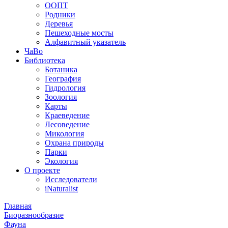
ООПТ
Родники
Деревья
Пешеходные мосты
Алфавитный указатель
ЧаВо
Библиотека
Ботаника
География
Гидрология
Зоология
Карты
Краеведение
Лесоведение
Микология
Охрана природы
Парки
Экология
О проекте
Исследователи
iNaturalist
Главная
Биоразнообразие
Фауна