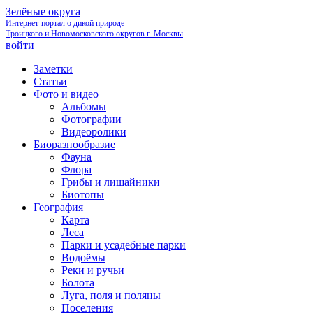
Зелёные округа
Интернет-портал о дикой природе
Троицкого и Новомосковского округов г. Москвы
войти
Заметки
Статьи
Фото и видео
Альбомы
Фотографии
Видеоролики
Биоразнообразие
Фауна
Флора
Грибы и лишайники
Биотопы
География
Карта
Леса
Парки и усадебные парки
Водоёмы
Реки и ручьи
Болота
Луга, поля и поляны
Поселения