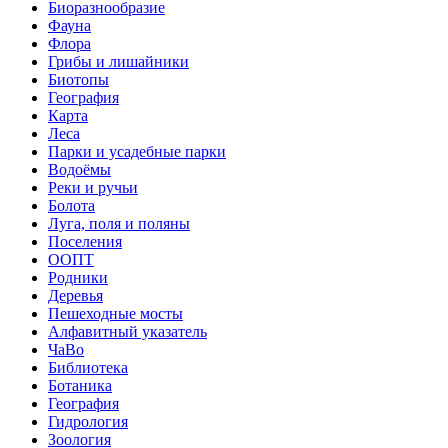
Биоразнообразие
Фауна
Флора
Грибы и лишайники
Биотопы
География
Карта
Леса
Парки и усадебные парки
Водоёмы
Реки и ручьи
Болота
Луга, поля и поляны
Поселения
ООПТ
Родники
Деревья
Пешеходные мосты
Алфавитный указатель
ЧаВо
Библиотека
Ботаника
География
Гидрология
Зоология