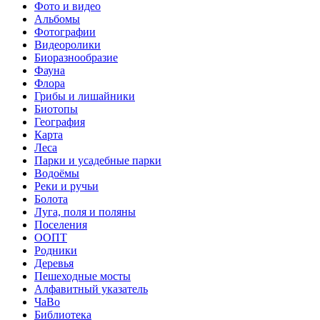
Фото и видео
Альбомы
Фотографии
Видеоролики
Биоразнообразие
Фауна
Флора
Грибы и лишайники
Биотопы
География
Карта
Леса
Парки и усадебные парки
Водоёмы
Реки и ручьи
Болота
Луга, поля и поляны
Поселения
ООПТ
Родники
Деревья
Пешеходные мосты
Алфавитный указатель
ЧаВо
Библиотека