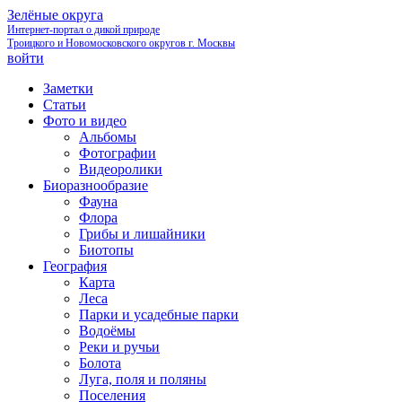
Зелёные округа
Интернет-портал о дикой природе
Троицкого и Новомосковского округов г. Москвы
войти
Заметки
Статьи
Фото и видео
Альбомы
Фотографии
Видеоролики
Биоразнообразие
Фауна
Флора
Грибы и лишайники
Биотопы
География
Карта
Леса
Парки и усадебные парки
Водоёмы
Реки и ручьи
Болота
Луга, поля и поляны
Поселения