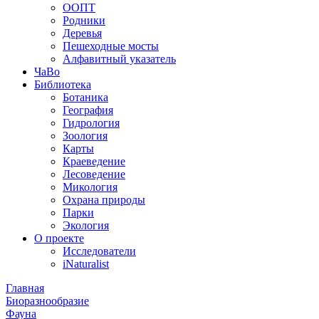
ООПТ
Родники
Деревья
Пешеходные мосты
Алфавитный указатель
ЧаВо
Библиотека
Ботаника
География
Гидрология
Зоология
Карты
Краеведение
Лесоведение
Микология
Охрана природы
Парки
Экология
О проекте
Исследователи
iNaturalist
Главная
Биоразнообразие
Фауна