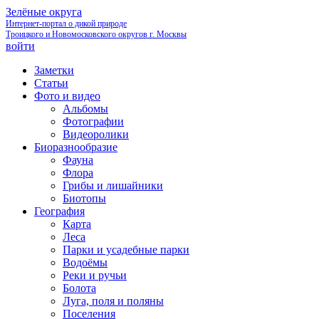
Зелёные округа
Интернет-портал о дикой природе
Троицкого и Новомосковского округов г. Москвы
войти
Заметки
Статьи
Фото и видео
Альбомы
Фотографии
Видеоролики
Биоразнообразие
Фауна
Флора
Грибы и лишайники
Биотопы
География
Карта
Леса
Парки и усадебные парки
Водоёмы
Реки и ручьи
Болота
Луга, поля и поляны
Поселения