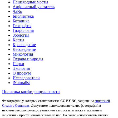
Пешеходные мосты
Алфавитный указатель
ЧаВо
Библиотека
Ботаника
География
Гидрология
Зоология
Карты
Краеведение
Лесоведение
Микология
Охрана природы
Парки
Экология
О проекте
Исследователи
iNaturalist
Политика конфиденциальности
Фотографии, у которых стоит пометка
CC-BY-NC
, защищены
лицензией
Creative Commons
. Допустимо использование таких фотографий в
некоммерческих целях, с указанием авторства, а также с указанием
лицензии и простановкой ссылки на неё.
На сайте использованы иконки