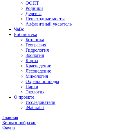
ООПТ
Родники
Деревья
Пешеходные мосты
Алфавитный указатель
ЧаВо
Библиотека
Ботаника
География
Гидрология
Зоология
Карты
Краеведение
Лесоведение
Микология
Охрана природы
Парки
Экология
О проекте
Исследователи
iNaturalist
Главная
Биоразнообразие
Фауна