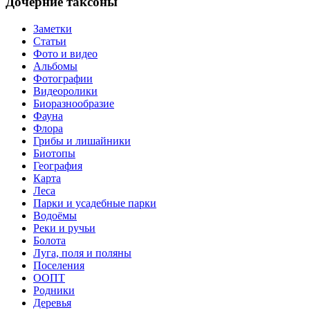
Дочерние таксоны
Заметки
Статьи
Фото и видео
Альбомы
Фотографии
Видеоролики
Биоразнообразие
Фауна
Флора
Грибы и лишайники
Биотопы
География
Карта
Леса
Парки и усадебные парки
Водоёмы
Реки и ручьи
Болота
Луга, поля и поляны
Поселения
ООПТ
Родники
Деревья