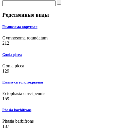
Родственные виды
Гимнозома округлая
Gymnosoma rotundatum
212
Gonia picea
Gonia picea
129
Ежемуха толстокрылая
Ectophasia crassipennis
159
Phasia barbifrons
Phasia barbifrons
137