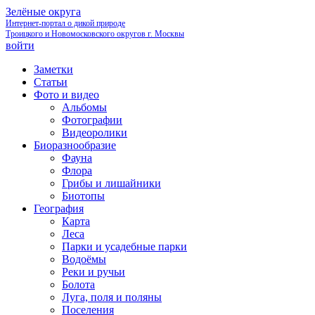
Зелёные округа
Интернет-портал о дикой природе
Троицкого и Новомосковского округов г. Москвы
войти
Заметки
Статьи
Фото и видео
Альбомы
Фотографии
Видеоролики
Биоразнообразие
Фауна
Флора
Грибы и лишайники
Биотопы
География
Карта
Леса
Парки и усадебные парки
Водоёмы
Реки и ручьи
Болота
Луга, поля и поляны
Поселения