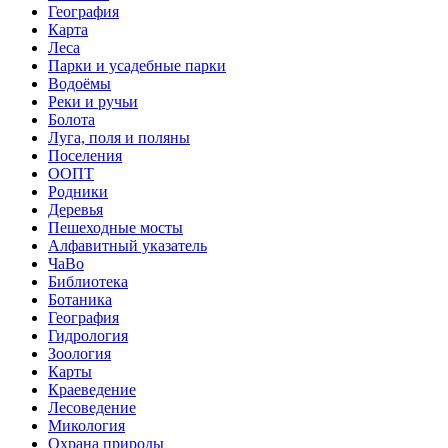
География
Карта
Леса
Парки и усадебные парки
Водоёмы
Реки и ручьи
Болота
Луга, поля и поляны
Поселения
ООПТ
Родники
Деревья
Пешеходные мосты
Алфавитный указатель
ЧаВо
Библиотека
Ботаника
География
Гидрология
Зоология
Карты
Краеведение
Лесоведение
Микология
Охрана природы