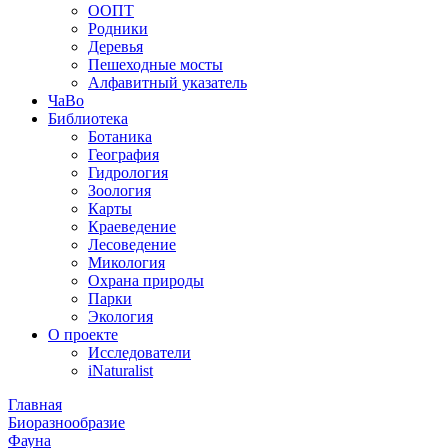
ООПТ
Родники
Деревья
Пешеходные мосты
Алфавитный указатель
ЧаВо
Библиотека
Ботаника
География
Гидрология
Зоология
Карты
Краеведение
Лесоведение
Микология
Охрана природы
Парки
Экология
О проекте
Исследователи
iNaturalist
Главная
Биоразнообразие
Фауна