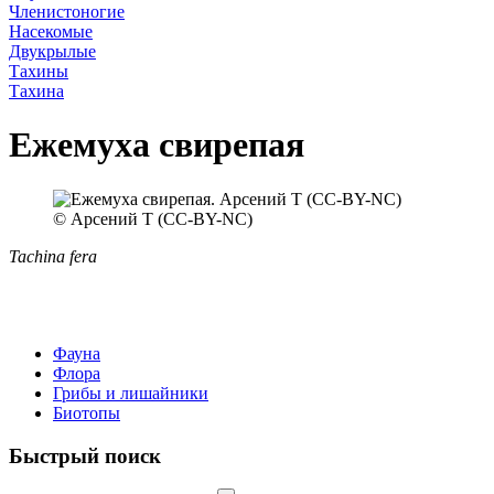
Членистоногие
Насекомые
Двукрылые
Тахины
Тахина
Ежемуха свирепая
© Арсений Т (CC-BY-NC)
Tachina fera
Фауна
Флора
Грибы и лишайники
Биотопы
Быстрый поиск