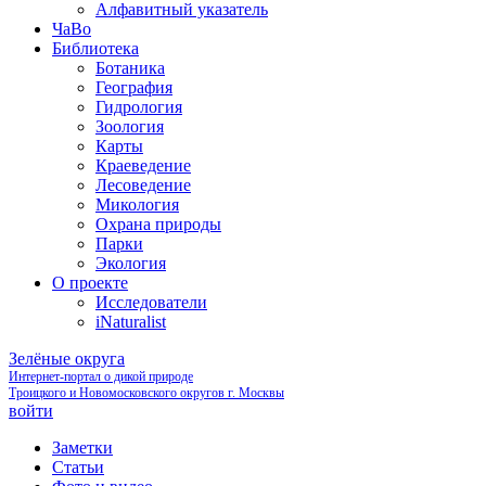
Алфавитный указатель
ЧаВо
Библиотека
Ботаника
География
Гидрология
Зоология
Карты
Краеведение
Лесоведение
Микология
Охрана природы
Парки
Экология
О проекте
Исследователи
iNaturalist
Зелёные округа
Интернет-портал о дикой природе
Троицкого и Новомосковского округов г. Москвы
войти
Заметки
Статьи