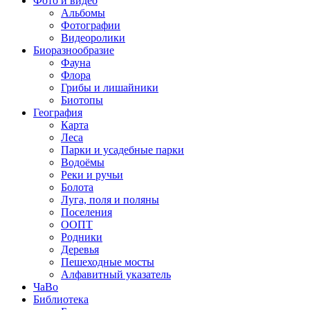
Фото и видео
Альбомы
Фотографии
Видеоролики
Биоразнообразие
Фауна
Флора
Грибы и лишайники
Биотопы
География
Карта
Леса
Парки и усадебные парки
Водоёмы
Реки и ручьи
Болота
Луга, поля и поляны
Поселения
ООПТ
Родники
Деревья
Пешеходные мосты
Алфавитный указатель
ЧаВо
Библиотека