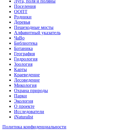
Луга, поля и поляны
Поселения
ООПТ
Родники
Деревья
Пешеходные мосты
Алфавитный указатель
ЧаВо
Библиотека
Ботаника
География
Гидрология
Зоология
Карты
Краеведение
Лесоведение
Микология
Охрана природы
Парки
Экология
О проекте
Исследователи
iNaturalist
Политика конфиденциальности