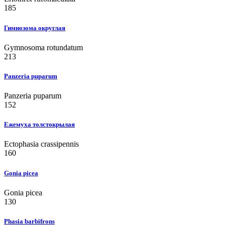
185
Гимнозома округлая
Gymnosoma rotundatum
213
Panzeria puparum
Panzeria puparum
152
Ежемуха толстокрылая
Ectophasia crassipennis
160
Gonia picea
Gonia picea
130
Phasia barbifrons