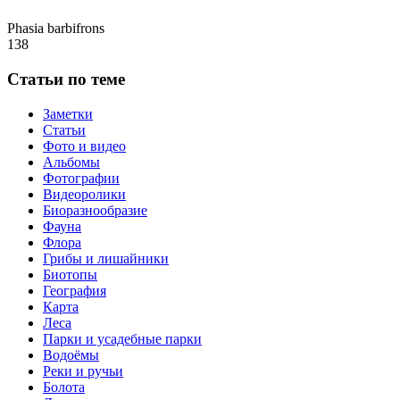
Phasia barbifrons
138
Статьи по теме
Заметки
Статьи
Фото и видео
Альбомы
Фотографии
Видеоролики
Биоразнообразие
Фауна
Флора
Грибы и лишайники
Биотопы
География
Карта
Леса
Парки и усадебные парки
Водоёмы
Реки и ручьи
Болота