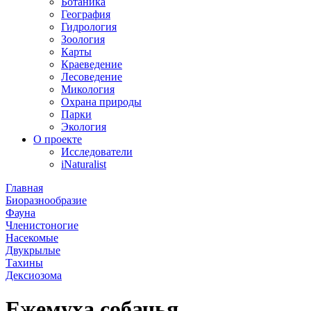
Ботаника
География
Гидрология
Зоология
Карты
Краеведение
Лесоведение
Микология
Охрана природы
Парки
Экология
О проекте
Исследователи
iNaturalist
Главная
Биоразнообразие
Фауна
Членистоногие
Насекомые
Двукрылые
Тахины
Дексиозома
Ежемуха собачья