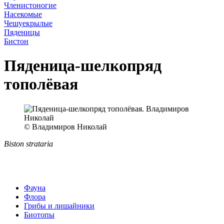
Членистоногие
Насекомые
Чешуекрылые
Пяденицы
Бистон
Пяденица-шелкопряд
тополёвая
© Владимиров Николай
Biston strataria
Фауна
Флора
Грибы и лишайники
Биотопы