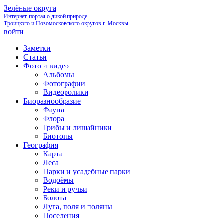
Зелёные округа
Интернет-портал о дикой природе
Троицкого и Новомосковского округов г. Москвы
войти
Заметки
Статьи
Фото и видео
Альбомы
Фотографии
Видеоролики
Биоразнообразие
Фауна
Флора
Грибы и лишайники
Биотопы
География
Карта
Леса
Парки и усадебные парки
Водоёмы
Реки и ручьи
Болота
Луга, поля и поляны
Поселения