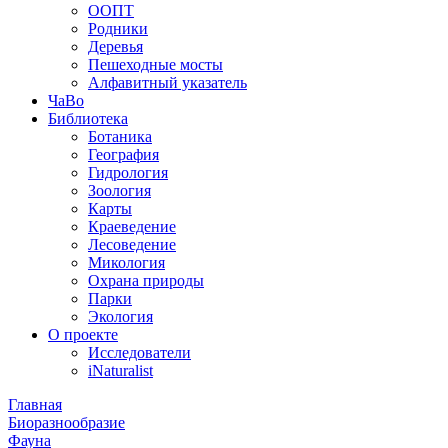
ООПТ
Родники
Деревья
Пешеходные мосты
Алфавитный указатель
ЧаВо
Библиотека
Ботаника
География
Гидрология
Зоология
Карты
Краеведение
Лесоведение
Микология
Охрана природы
Парки
Экология
О проекте
Исследователи
iNaturalist
Главная
Биоразнообразие
Фауна