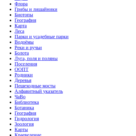
Флора
Грибы и лишайники
Биотопы
География
Карта
Леса
Парки и усадебные парки
Водоёмы
Реки и ручьи
Болота
Луга, поля и поляны
Поселения
ООПТ
Родники
Деревья
Пешеходные мосты
Алфавитный указатель
ЧаВо
Библиотека
Ботаника
География
Гидрология
Зоология
Карты
Краеведение