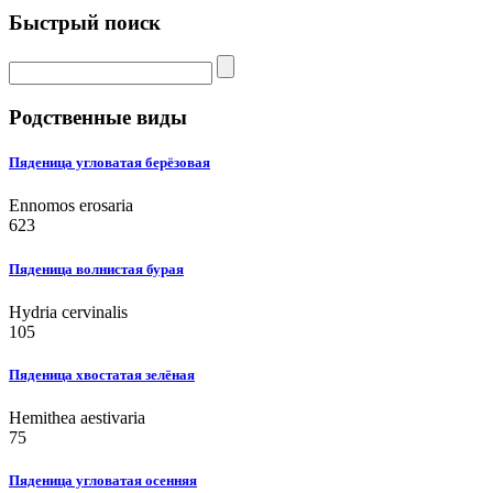
Быстрый поиск
Родственные виды
Пяденица угловатая берёзовая
Ennomos erosaria
623
Пяденица волнистая бурая
Hydria cervinalis
105
Пяденица хвостатая зелёная
Hemithea aestivaria
75
Пяденица угловатая осенняя