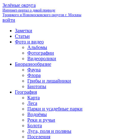
Зелёные округа
Интернет-портал о дикой природе
Троицкого и Новомосковского округов г. Москвы
войти
Заметки
Статьи
Фото и видео
Альбомы
Фотографии
Видеоролики
Биоразнообразие
Фауна
Флора
Грибы и лишайники
Биотопы
География
Карта
Леса
Парки и усадебные парки
Водоёмы
Реки и ручьи
Болота
Луга, поля и поляны
Поселения