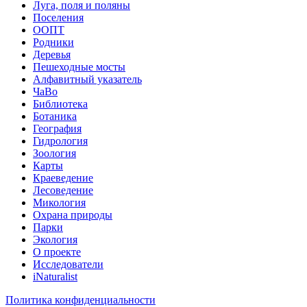
Луга, поля и поляны
Поселения
ООПТ
Родники
Деревья
Пешеходные мосты
Алфавитный указатель
ЧаВо
Библиотека
Ботаника
География
Гидрология
Зоология
Карты
Краеведение
Лесоведение
Микология
Охрана природы
Парки
Экология
О проекте
Исследователи
iNaturalist
Политика конфиденциальности