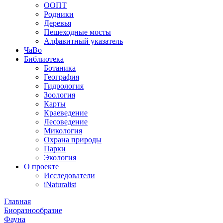
ООПТ
Родники
Деревья
Пешеходные мосты
Алфавитный указатель
ЧаВо
Библиотека
Ботаника
География
Гидрология
Зоология
Карты
Краеведение
Лесоведение
Микология
Охрана природы
Парки
Экология
О проекте
Исследователи
iNaturalist
Главная
Биоразнообразие
Фауна