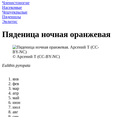
Членистоногие
Насекомые
Чешуекрылые
Пяденицы
Эвлитис
Пяденица ночная оранжевая
© Арсений Т (CC-BY-NC)
Eulithis pyropata
янв
фев
мар
апр
май
июн
июл
авг
сен