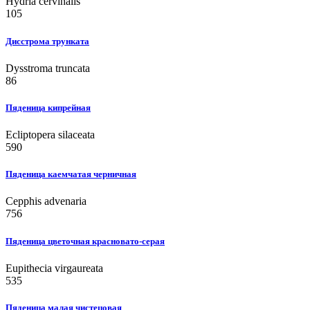
Hydria cervinalis
105
Дисстрома трунката
Dysstroma truncata
86
Пяденица кипрейная
Ecliptopera silaceata
590
Пяденица каемчатая черничная
Cepphis advenaria
756
Пяденица цветочная красновато-серая
Eupithecia virgaureata
535
Пяденица малая чистецовая