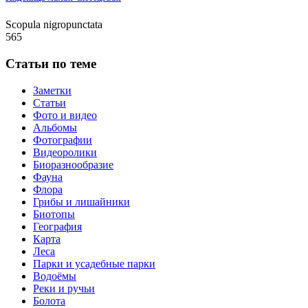
Scopula nigropunctata
565
Статьи по теме
Заметки
Статьи
Фото и видео
Альбомы
Фотографии
Видеоролики
Биоразнообразие
Фауна
Флора
Грибы и лишайники
Биотопы
География
Карта
Леса
Парки и усадебные парки
Водоёмы
Реки и ручьи
Болота