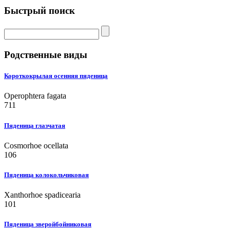
Быстрый поиск
Родственные виды
Короткокрылая осенняя пяденица
Operophtera fagata
711
Пяденица глазчатая
Cosmorhoe ocellata
106
Пяденица колокольчиковая
Xanthorhoe spadicearia
101
Пяденица зверойбойниковая