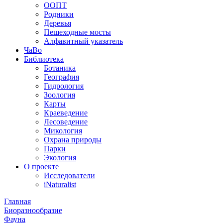
ООПТ
Родники
Деревья
Пешеходные мосты
Алфавитный указатель
ЧаВо
Библиотека
Ботаника
География
Гидрология
Зоология
Карты
Краеведение
Лесоведение
Микология
Охрана природы
Парки
Экология
О проекте
Исследователи
iNaturalist
Главная
Биоразнообразие
Фауна