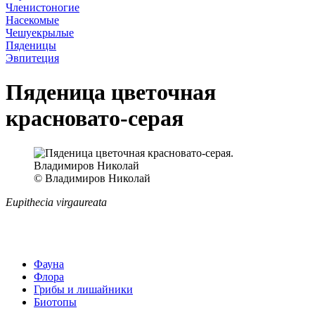
Членистоногие
Насекомые
Чешуекрылые
Пяденицы
Эвпитеция
Пяденица цветочная
красновато-серая
© Владимиров Николай
Eupithecia virgaureata
Фауна
Флора
Грибы и лишайники
Биотопы