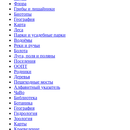
Флора
Грибы и лишайники
Биотопы
География
Карта
Леса
Парки и усадебные парки
Водоёмы
Реки и ручьи
Болота
Луга, поля и поляны
Поселения
ООПТ
Родники
Деревья
Пешеходные мосты
Алфавитный указатель
ЧаВо
Библиотека
Ботаника
География
Гидрология
Зоология
Карты
Краеведение