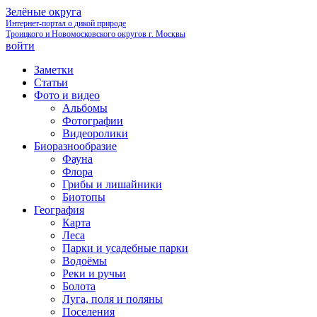
Зелёные округа
Интернет-портал о дикой природе
Троицкого и Новомосковского округов г. Москвы
войти
Заметки
Статьи
Фото и видео
Альбомы
Фотографии
Видеоролики
Биоразнообразие
Фауна
Флора
Грибы и лишайники
Биотопы
География
Карта
Леса
Парки и усадебные парки
Водоёмы
Реки и ручьи
Болота
Луга, поля и поляны
Поселения