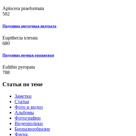
Aplocera praeformata
502
Пяденица цветочная иктерата
Eupithecia icterata
680
Пяденица ночная оранжевая
Eulithis pyropata
788
Статьи по теме
Заметки
Статьи
Фото и видео
Альбомы
Фотографии
Видеоролики
Биоразнообразие
Фауна