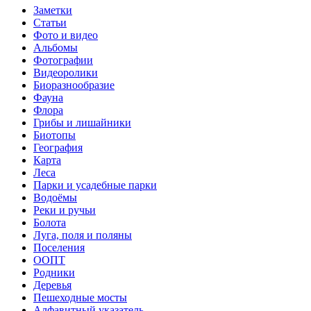
Заметки
Статьи
Фото и видео
Альбомы
Фотографии
Видеоролики
Биоразнообразие
Фауна
Флора
Грибы и лишайники
Биотопы
География
Карта
Леса
Парки и усадебные парки
Водоёмы
Реки и ручьи
Болота
Луга, поля и поляны
Поселения
ООПТ
Родники
Деревья
Пешеходные мосты
Алфавитный указатель