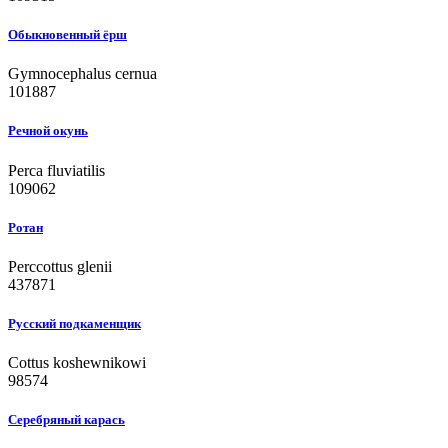
Обыкновенный ёрш
Gymnocephalus cernua
101887
Речной окунь
Perca fluviatilis
109062
Ротан
Perccottus glenii
437871
Русский подкаменщик
Cottus koshewnikowi
98574
Серебряный карась