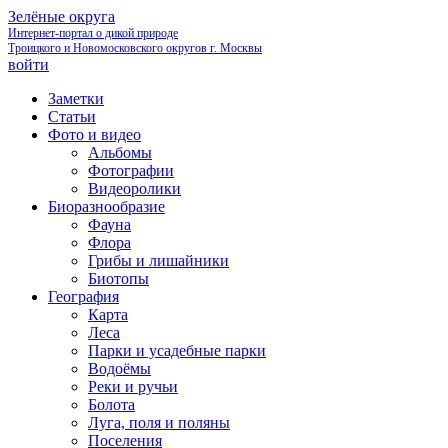
Зелёные округа
Интернет-портал о дикой природе
Троицкого и Новомосковского округов г. Москвы
войти
Заметки
Статьи
Фото и видео
Альбомы
Фотографии
Видеоролики
Биоразнообразие
Фауна
Флора
Грибы и лишайники
Биотопы
География
Карта
Леса
Парки и усадебные парки
Водоёмы
Реки и ручьи
Болота
Луга, поля и поляны
Поселения