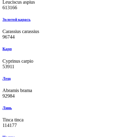
Leuciscus aspius
613166
Золотой карась
Carassius carassius
96744
Карп
Cyprinus carpio
53911
Лещ
Abramis brama
92984
Линь
Tinca tinca
114177