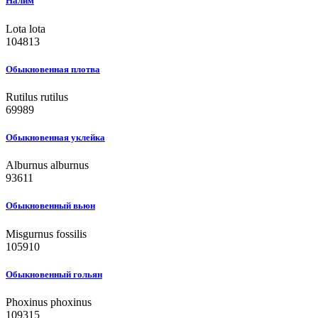
Налим
Lota lota
104813
Обыкновенная плотва
Rutilus rutilus
69989
Обыкновенная уклейка
Alburnus alburnus
93611
Обыкновенный вьюн
Misgurnus fossilis
105910
Обыкновенный гольян
Phoxinus phoxinus
109315