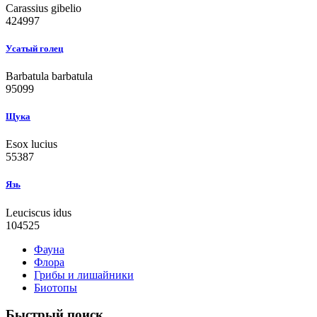
Carassius gibelio
424997
Усатый голец
Barbatula barbatula
95099
Щука
Esox lucius
55387
Язь
Leuciscus idus
104525
Фауна
Флора
Грибы и лишайники
Биотопы
Быстрый поиск