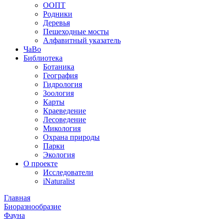
ООПТ
Родники
Деревья
Пешеходные мосты
Алфавитный указатель
ЧаВо
Библиотека
Ботаника
География
Гидрология
Зоология
Карты
Краеведение
Лесоведение
Микология
Охрана природы
Парки
Экология
О проекте
Исследователи
iNaturalist
Главная
Биоразнообразие
Фауна