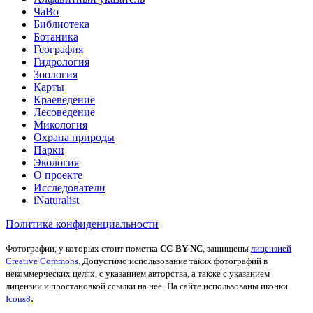
ЧаВо
Библиотека
Ботаника
География
Гидрология
Зоология
Карты
Краеведение
Лесоведение
Микология
Охрана природы
Парки
Экология
О проекте
Исследователи
iNaturalist
Политика конфиденциальности
Фотографии, у которых стоит пометка
CC-BY-NC
, защищены
лицензией
Creative Commons
. Допустимо использование таких фотографий в
некоммерческих целях, с указанием авторства, а также с указанием
лицензии и простановкой ссылки на неё.
На сайте использованы иконки
.
Icons8