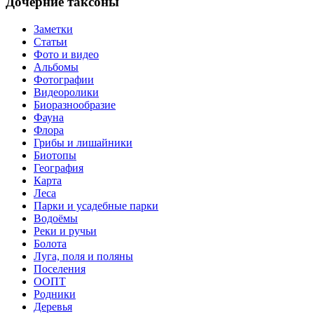
Дочерние таксоны
Заметки
Статьи
Фото и видео
Альбомы
Фотографии
Видеоролики
Биоразнообразие
Фауна
Флора
Грибы и лишайники
Биотопы
География
Карта
Леса
Парки и усадебные парки
Водоёмы
Реки и ручьи
Болота
Луга, поля и поляны
Поселения
ООПТ
Родники
Деревья