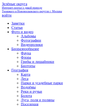
Зелёные округа
Интернет-портал о дикой природе
Троицкого и Новомосковского округов г. Москвы
войти
Заметки
Статьи
Фото и видео
Альбомы
Фотографии
Видеоролики
Биоразнообразие
Фауна
Флора
Грибы и лишайники
Биотопы
География
Карта
Леса
Парки и усадебные парки
Водоёмы
Реки и ручьи
Болота
Луга, поля и поляны
Поселения