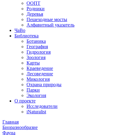
ООПТ
Родники
Деревья
Пешеходные мосты
Алфавитный указатель
ЧаВо
Библиотека
Ботаника
География
Гидрология
Зоология
Карты
Краеведение
Лесоведение
Микология
Охрана природы
Парки
Экология
О проекте
Исследователи
iNaturalist
Главная
Биоразнообразие
Фауна