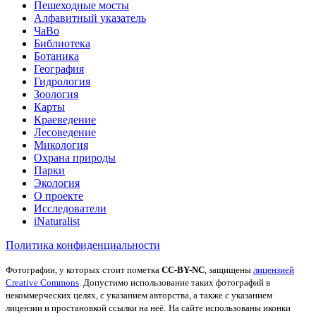
Пешеходные мосты
Алфавитный указатель
ЧаВо
Библиотека
Ботаника
География
Гидрология
Зоология
Карты
Краеведение
Лесоведение
Микология
Охрана природы
Парки
Экология
О проекте
Исследователи
iNaturalist
Политика конфиденциальности
Фотографии, у которых стоит пометка
CC-BY-NC
, защищены
лицензией
Creative Commons
. Допустимо использование таких фотографий в
некоммерческих целях, с указанием авторства, а также с указанием
лицензии и простановкой ссылки на неё.
На сайте использованы иконки