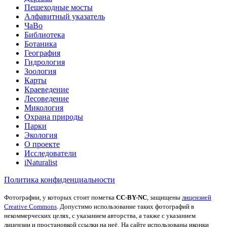
Пешеходные мосты
Алфавитный указатель
ЧаВо
Библиотека
Ботаника
География
Гидрология
Зоология
Карты
Краеведение
Лесоведение
Микология
Охрана природы
Парки
Экология
О проекте
Исследователи
iNaturalist
Политика конфиденциальности
Фотографии, у которых стоит пометка
CC-BY-NC
, защищены
лицензией
Creative Commons
. Допустимо использование таких фотографий в
некоммерческих целях, с указанием авторства, а также с указанием
лицензии и простановкой ссылки на неё.
На сайте использованы иконки