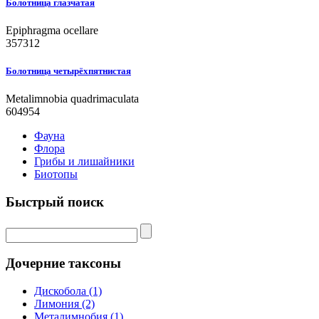
Болотница глазчатая
Epiphragma ocellare
357312
Болотница четырёхпятнистая
Metalimnobia quadrimaculata
604954
Фауна
Флора
Грибы и лишайники
Биотопы
Быстрый поиск
Дочерние таксоны
Дискобола (1)
Лимония (2)
Металимнобия (1)