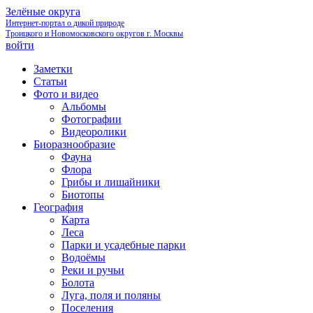
Зелёные округа
Интернет-портал о дикой природе
Троицкого и Новомосковского округов г. Москвы
войти
Заметки
Статьи
Фото и видео
Альбомы
Фотографии
Видеоролики
Биоразнообразие
Фауна
Флора
Грибы и лишайники
Биотопы
География
Карта
Леса
Парки и усадебные парки
Водоёмы
Реки и ручьи
Болота
Луга, поля и поляны
Поселения