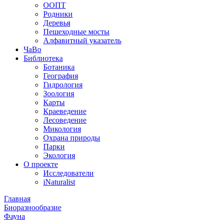
ООПТ
Родники
Деревья
Пешеходные мосты
Алфавитный указатель
ЧаВо
Библиотека
Ботаника
География
Гидрология
Зоология
Карты
Краеведение
Лесоведение
Микология
Охрана природы
Парки
Экология
О проекте
Исследователи
iNaturalist
Главная
Биоразнообразие
Фауна