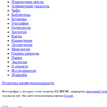
Пешеходные мосты
Алфавитный указатель
ЧаВо
Библиотека
Ботаника
География
Гидрология
Зоология
Карты
Краеведение
Лесоведение
Микология
Охрана природы
Парки
Экология
О проекте
Исследователи
iNaturalist
Политика конфиденциальности
Фотографии, у которых стоит пометка
CC-BY-NC
, защищены
лицензией Crea
.
ссылки на неё.
На сайте использованы иконки
Icons8