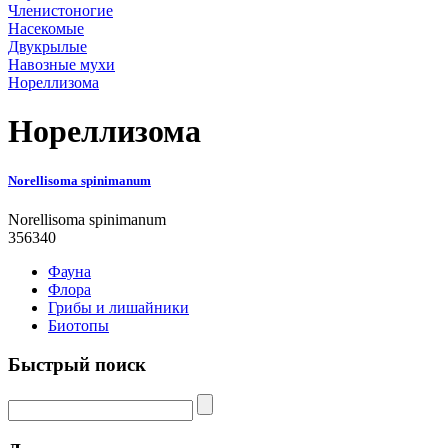
Членистоногие
Насекомые
Двукрылые
Навозные мухи
Нореллизома
Нореллизома
Norellisoma spinimanum
Norellisoma spinimanum
356340
Фауна
Флора
Грибы и лишайники
Биотопы
Быстрый поиск