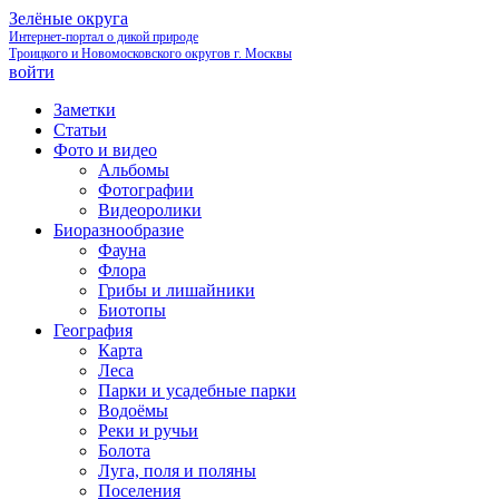
Зелёные округа
Интернет-портал о дикой природе
Троицкого и Новомосковского округов г. Москвы
войти
Заметки
Статьи
Фото и видео
Альбомы
Фотографии
Видеоролики
Биоразнообразие
Фауна
Флора
Грибы и лишайники
Биотопы
География
Карта
Леса
Парки и усадебные парки
Водоёмы
Реки и ручьи
Болота
Луга, поля и поляны
Поселения