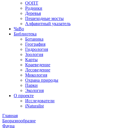
ООПТ
Родники
Деревья
Пешеходные мосты
Алфавитный указатель
ЧаВо
Библиотека
Ботаника
География
Гидрология
Зоология
Карты
Краеведение
Лесоведение
Микология
Охрана природы
Парки
Экология
О проекте
Исследователи
iNaturalist
Главная
Биоразнообразие
Фауна