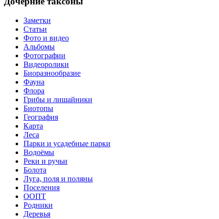
Дочерние таксоны
Заметки
Статьи
Фото и видео
Альбомы
Фотографии
Видеоролики
Биоразнообразие
Фауна
Флора
Грибы и лишайники
Биотопы
География
Карта
Леса
Парки и усадебные парки
Водоёмы
Реки и ручьи
Болота
Луга, поля и поляны
Поселения
ООПТ
Родники
Деревья