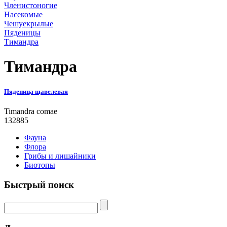
Членистоногие
Насекомые
Чешуекрылые
Пяденицы
Тимандра
Тимандра
Пяденица щавелевая
Timandra comae
132885
Фауна
Флора
Грибы и лишайники
Биотопы
Быстрый поиск