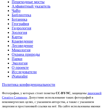
Пешеходные мосты
Алфавитный указатель
ЧаВо
Библиотека
Ботаника
География
Гидрология
Зоология
Карты
Краеведение
Лесоведение
Микология
Охрана природы
Парки
Экология
О проекте
Исследователи
iNaturalist
Политика конфиденциальности
Фотографии, у которых стоит пометка
CC-BY-NC
, защищены
лицензией
Creative Commons
. Допустимо использование таких фотографий в
некоммерческих целях, с указанием авторства, а также с указанием
лицензии и простановкой ссылки на неё.
На сайте использованы иконки