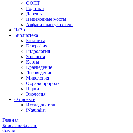
ООПТ
Родники
Деревья
Пешеходные мосты
Алфавитный указатель
ЧаВо
Библиотека
Ботаника
География
Гидрология
Зоология
Карты
Краеведение
Лесоведение
Микология
Охрана природы
Парки
Экология
О проекте
Исследователи
iNaturalist
Главная
Биоразнообразие
Фауна