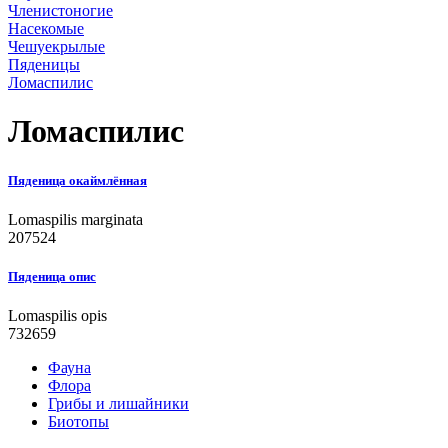
Членистоногие
Насекомые
Чешуекрылые
Пяденицы
Ломаспилис
Ломаспилис
Пяденица окаймлённая
Lomaspilis marginata
207524
Пяденица опис
Lomaspilis opis
732659
Фауна
Флора
Грибы и лишайники
Биотопы