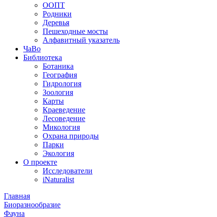
ООПТ
Родники
Деревья
Пешеходные мосты
Алфавитный указатель
ЧаВо
Библиотека
Ботаника
География
Гидрология
Зоология
Карты
Краеведение
Лесоведение
Микология
Охрана природы
Парки
Экология
О проекте
Исследователи
iNaturalist
Главная
Биоразнообразие
Фауна