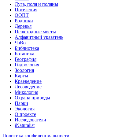
Луга, поля и поляны
Поселения
ООПТ
Родники
Деревья
Пешеходные мосты
Алфавитный указатель
ЧаВо
Библиотека
Ботаника
География
Гидрология
Зоология
Карты
Краеведение
Лесоведение
Микология
Охрана природы
Парки
Экология
О проекте
Исследователи
iNaturalist
Политика конфиденциальности