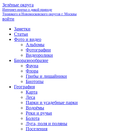
Зелёные округа
Интернет-портал о дикой природе
Троицкого и Новомосковского округов г. Москвы
войти
Заметки
Статьи
Фото и видео
Альбомы
Фотографии
Видеоролики
Биоразнообразие
Фауна
Флора
Грибы и лишайники
Биотопы
География
Карта
Леса
Парки и усадебные парки
Водоёмы
Реки и ручьи
Болота
Луга, поля и поляны
Поселения