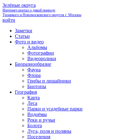
Зелёные округа
Интернет-портал о дикой природе
Троицкого и Новомосковского округов г. Москвы
войти
Заметки
Статьи
Фото и видео
Альбомы
Фотографии
Видеоролики
Биоразнообразие
Фауна
Флора
Грибы и лишайники
Биотопы
География
Карта
Леса
Парки и усадебные парки
Водоёмы
Реки и ручьи
Болота
Луга, поля и поляны
Поселения