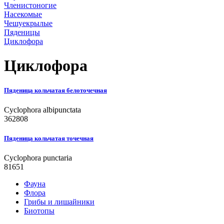
Членистоногие
Насекомые
Чешуекрылые
Пяденицы
Циклофора
Циклофора
Пяденица кольчатая белоточечная
Cyclophora albipunctata
362808
Пяденица кольчатая точечная
Cyclophora punctaria
81651
Фауна
Флора
Грибы и лишайники
Биотопы