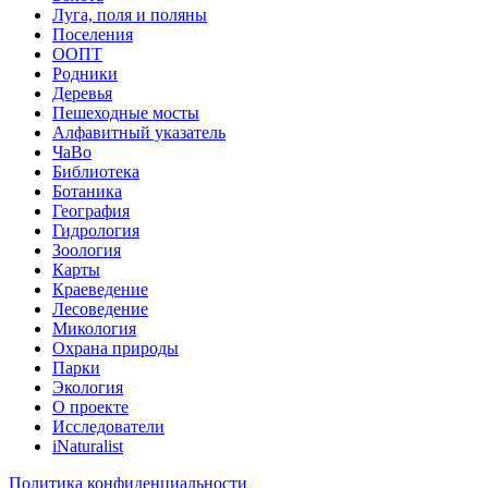
Луга, поля и поляны
Поселения
ООПТ
Родники
Деревья
Пешеходные мосты
Алфавитный указатель
ЧаВо
Библиотека
Ботаника
География
Гидрология
Зоология
Карты
Краеведение
Лесоведение
Микология
Охрана природы
Парки
Экология
О проекте
Исследователи
iNaturalist
Политика конфиденциальности