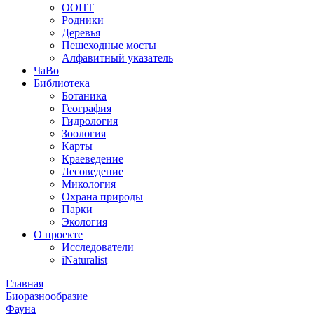
ООПТ
Родники
Деревья
Пешеходные мосты
Алфавитный указатель
ЧаВо
Библиотека
Ботаника
География
Гидрология
Зоология
Карты
Краеведение
Лесоведение
Микология
Охрана природы
Парки
Экология
О проекте
Исследователи
iNaturalist
Главная
Биоразнообразие
Фауна