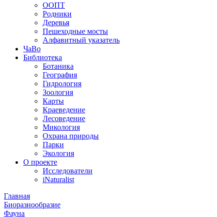
ООПТ
Родники
Деревья
Пешеходные мосты
Алфавитный указатель
ЧаВо
Библиотека
Ботаника
География
Гидрология
Зоология
Карты
Краеведение
Лесоведение
Микология
Охрана природы
Парки
Экология
О проекте
Исследователи
iNaturalist
Главная
Биоразнообразие
Фауна