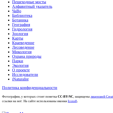
Пешеходные мосты
Алфавитный указатель
ЧаВо
Библиотека
Ботаника
География
Гидрология
Зоология
Карты
Краеведение
Лесоведение
Микология
Охрана природы
Парки
Экология
О проекте
Исследователи
iNaturalist
Политика конфиденциальности
Фотографии, у которых стоит пометка
CC-BY-NC
, защищены
лицензией Crea
.
ссылки на неё.
На сайте использованы иконки
Icons8