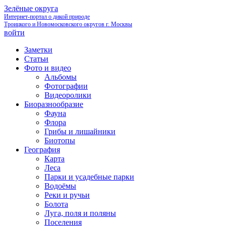
Зелёные округа
Интернет-портал о дикой природе
Троицкого и Новомосковского округов г. Москвы
войти
Заметки
Статьи
Фото и видео
Альбомы
Фотографии
Видеоролики
Биоразнообразие
Фауна
Флора
Грибы и лишайники
Биотопы
География
Карта
Леса
Парки и усадебные парки
Водоёмы
Реки и ручьи
Болота
Луга, поля и поляны
Поселения