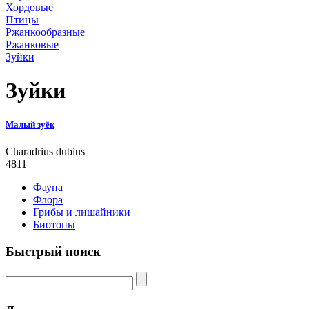
Хордовые
Птицы
Ржанкообразные
Ржанковые
Зуйки
Зуйки
Малый зуёк
Charadrius dubius
4811
Фауна
Флора
Грибы и лишайники
Биотопы
Быстрый поиск