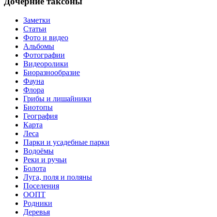
Дочерние таксоны
Заметки
Статьи
Фото и видео
Альбомы
Фотографии
Видеоролики
Биоразнообразие
Фауна
Флора
Грибы и лишайники
Биотопы
География
Карта
Леса
Парки и усадебные парки
Водоёмы
Реки и ручьи
Болота
Луга, поля и поляны
Поселения
ООПТ
Родники
Деревья