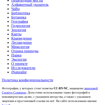
Пешеходные мосты
Алфавитный указатель
ЧаВо
Библиотека
Ботаника
География
Гидрология
Зоология
Карты
Краеведение
Лесоведение
Микология
Охрана природы
Парки
Экология
О проекте
Исследователи
iNaturalist
Политика конфиденциальности
Фотографии, у которых стоит пометка
CC-BY-NC
, защищены
лицензией
Creative Commons
. Допустимо использование таких фотографий в
некоммерческих целях, с указанием авторства, а также с указанием
лицензии и простановкой ссылки на неё.
На сайте использованы иконки
.