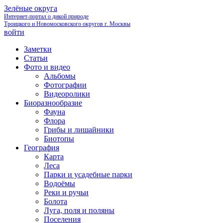
Зелёные округа
Интернет-портал о дикой природе
Троицкого и Новомосковского округов г. Москвы
войти
Заметки
Статьи
Фото и видео
Альбомы
Фотографии
Видеоролики
Биоразнообразие
Фауна
Флора
Грибы и лишайники
Биотопы
География
Карта
Леса
Парки и усадебные парки
Водоёмы
Реки и ручьи
Болота
Луга, поля и поляны
Поселения