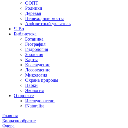
ООПТ
Родники
Деревья
Пешеходные мосты
Алфавитный указатель
ЧаВо
Библиотека
Ботаника
География
Гидрология
Зоология
Карты
Краеведение
Лесоведение
Микология
Охрана природы
Парки
Экология
О проекте
Исследователи
iNaturalist
Главная
Биоразнообразие
Флора