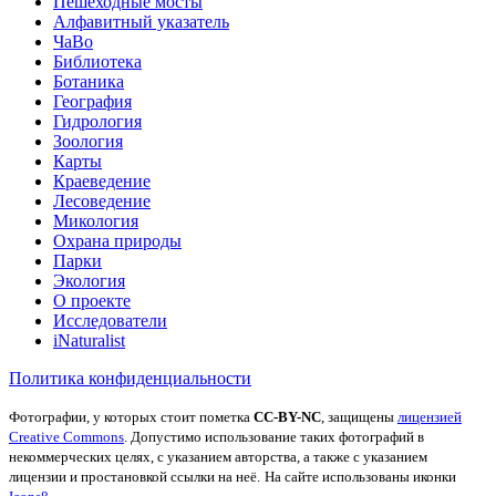
Пешеходные мосты
Алфавитный указатель
ЧаВо
Библиотека
Ботаника
География
Гидрология
Зоология
Карты
Краеведение
Лесоведение
Микология
Охрана природы
Парки
Экология
О проекте
Исследователи
iNaturalist
Политика конфиденциальности
Фотографии, у которых стоит пометка
CC-BY-NC
, защищены
лицензией
Creative Commons
. Допустимо использование таких фотографий в
некоммерческих целях, с указанием авторства, а также с указанием
лицензии и простановкой ссылки на неё.
На сайте использованы иконки
.