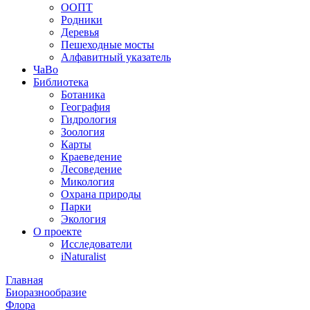
ООПТ
Родники
Деревья
Пешеходные мосты
Алфавитный указатель
ЧаВо
Библиотека
Ботаника
География
Гидрология
Зоология
Карты
Краеведение
Лесоведение
Микология
Охрана природы
Парки
Экология
О проекте
Исследователи
iNaturalist
Главная
Биоразнообразие
Флора