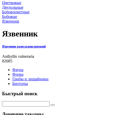
Цветковые
Двудольные
Бобовоцветные
Бобовые
Язвенник
Язвенник
Язвенник ранозаживляющий
Anthyllis vulneraria
82685
Фауна
Флора
Грибы и лишайники
Биотопы
Быстрый поиск
Дочерние таксоны