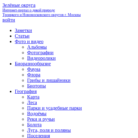
Зелёные округа
Интернет-портал о дикой природе
Троицкого и Новомосковского округов г. Москвы
войти
Заметки
Статьи
Фото и видео
Альбомы
Фотографии
Видеоролики
Биоразнообразие
Фауна
Флора
Грибы и лишайники
Биотопы
География
Карта
Леса
Парки и усадебные парки
Водоёмы
Реки и ручьи
Болота
Луга, поля и поляны
Поселения