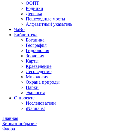
ООПТ
Родники
Деревья
Пешеходные мосты
Алфавитный указатель
ЧаВо
Библиотека
Ботаника
География
Гидрология
Зоология
Карты
Краеведение
Лесоведение
Микология
Охрана природы
Парки
Экология
О проекте
Исследователи
iNaturalist
Главная
Биоразнообразие
Флора