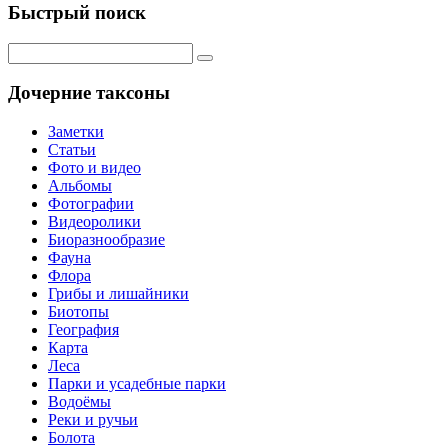
Быстрый поиск
Дочерние таксоны
Заметки
Статьи
Фото и видео
Альбомы
Фотографии
Видеоролики
Биоразнообразие
Фауна
Флора
Грибы и лишайники
Биотопы
География
Карта
Леса
Парки и усадебные парки
Водоёмы
Реки и ручьи
Болота