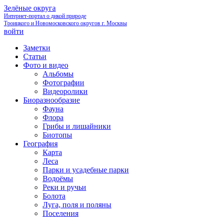
Зелёные округа
Интернет-портал о дикой природе
Троицкого и Новомосковского округов г. Москвы
войти
Заметки
Статьи
Фото и видео
Альбомы
Фотографии
Видеоролики
Биоразнообразие
Фауна
Флора
Грибы и лишайники
Биотопы
География
Карта
Леса
Парки и усадебные парки
Водоёмы
Реки и ручьи
Болота
Луга, поля и поляны
Поселения