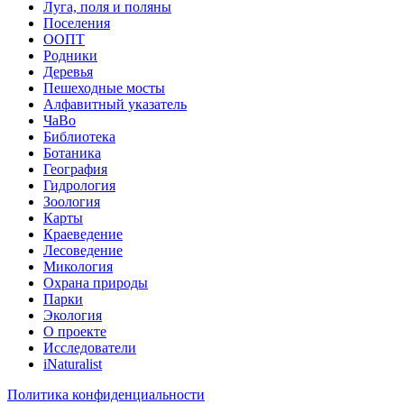
Луга, поля и поляны
Поселения
ООПТ
Родники
Деревья
Пешеходные мосты
Алфавитный указатель
ЧаВо
Библиотека
Ботаника
География
Гидрология
Зоология
Карты
Краеведение
Лесоведение
Микология
Охрана природы
Парки
Экология
О проекте
Исследователи
iNaturalist
Политика конфиденциальности