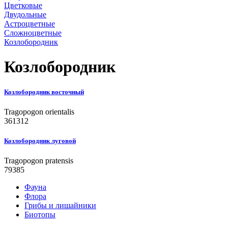
Цветковые
Двудольные
Астроцветные
Сложноцветные
Козлобородник
Козлобородник
Козлобородник восточный
Tragopogon orientalis
361312
Козлобородник луговой
Tragopogon pratensis
79385
Фауна
Флора
Грибы и лишайники
Биотопы