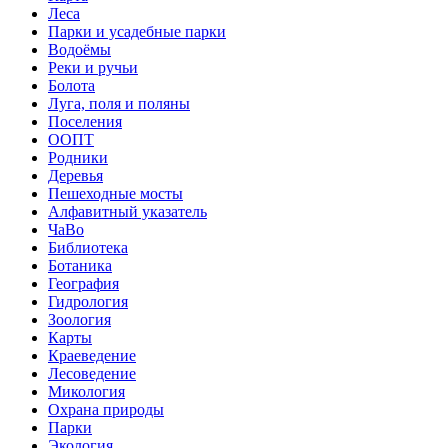
Леса
Парки и усадебные парки
Водоёмы
Реки и ручьи
Болота
Луга, поля и поляны
Поселения
ООПТ
Родники
Деревья
Пешеходные мосты
Алфавитный указатель
ЧаВо
Библиотека
Ботаника
География
Гидрология
Зоология
Карты
Краеведение
Лесоведение
Микология
Охрана природы
Парки
Экология