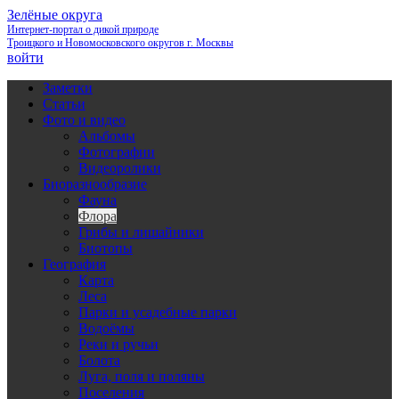
Зелёные округа
Интернет-портал о дикой природе
Троицкого и Новомосковского округов г. Москвы
войти
Заметки
Статьи
Фото и видео
Альбомы
Фотографии
Видеоролики
Биоразнообразие
Фауна
Флора
Грибы и лишайники
Биотопы
География
Карта
Леса
Парки и усадебные парки
Водоёмы
Реки и ручьи
Болота
Луга, поля и поляны
Поселения