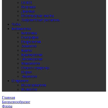
ООПТ
Родники
Деревья
Пешеходные мосты
Алфавитный указатель
ЧаВо
Библиотека
Ботаника
География
Гидрология
Зоология
Карты
Краеведение
Лесоведение
Микология
Охрана природы
Парки
Экология
О проекте
Исследователи
iNaturalist
Главная
Биоразнообразие
Флора