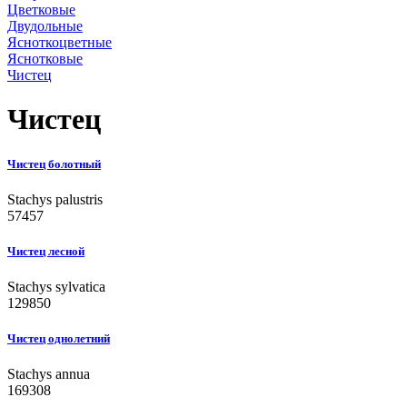
Цветковые
Двудольные
Ясноткоцветные
Яснотковые
Чистец
Чистец
Чистец болотный
Stachys palustris
57457
Чистец лесной
Stachys sylvatica
129850
Чистец однолетний
Stachys annua
169308