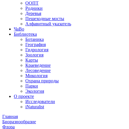
ООПТ
Родники
Деревья
Пешеходные мосты
Алфавитный указатель
ЧаВо
Библиотека
Ботаника
География
Гидрология
Зоология
Карты
Краеведение
Лесоведение
Микология
Охрана природы
Парки
Экология
О проекте
Исследователи
iNaturalist
Главная
Биоразнообразие
Флора