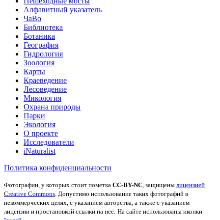
Пешеходные мосты
Алфавитный указатель
ЧаВо
Библиотека
Ботаника
География
Гидрология
Зоология
Карты
Краеведение
Лесоведение
Микология
Охрана природы
Парки
Экология
О проекте
Исследователи
iNaturalist
Политика конфиденциальности
Фотографии, у которых стоит пометка
CC-BY-NC
, защищены
лицензией
Creative Commons
. Допустимо использование таких фотографий в
некоммерческих целях, с указанием авторства, а также с указанием
лицензии и простановкой ссылки на неё.
На сайте использованы иконки
.