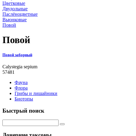
Цветковые
Двудольные
Паслёноцветные
Вьюнковые
Повой
Повой
Повой заборный
Calystegia sepium
57481
Фауна
Флора
Грибы и лишайники
Биотопы
Быстрый поиск
Дочерние таксоны