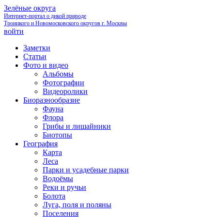
Зелёные округа
Интернет-портал о дикой природе
Троицкого и Новомосковского округов г. Москвы
войти
Заметки
Статьи
Фото и видео
Альбомы
Фотографии
Видеоролики
Биоразнообразие
Фауна
Флора
Грибы и лишайники
Биотопы
География
Карта
Леса
Парки и усадебные парки
Водоёмы
Реки и ручьи
Болота
Луга, поля и поляны
Поселения