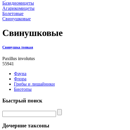
Базидиомицеты
Агарикомицеты
Болетовые
Свинушковые
Свинушковые
Свинушка тонкая
Paxillus involutus
55941
Фауна
Флора
Грибы и лишайники
Биотопы
Быстрый поиск
Дочерние таксоны