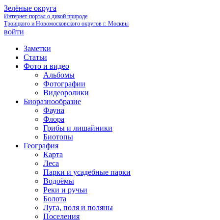
Зелёные округа
Интернет-портал о дикой природе
Троицкого и Новомосковского округов г. Москвы
войти
Заметки
Статьи
Фото и видео
Альбомы
Фотографии
Видеоролики
Биоразнообразие
Фауна
Флора
Грибы и лишайники
Биотопы
География
Карта
Леса
Парки и усадебные парки
Водоёмы
Реки и ручьи
Болота
Луга, поля и поляны
Поселения