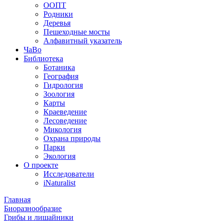
ООПТ
Родники
Деревья
Пешеходные мосты
Алфавитный указатель
ЧаВо
Библиотека
Ботаника
География
Гидрология
Зоология
Карты
Краеведение
Лесоведение
Микология
Охрана природы
Парки
Экология
О проекте
Исследователи
iNaturalist
Главная
Биоразнообразие
Грибы и лишайники