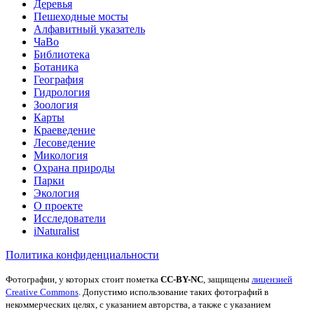
Деревья
Пешеходные мосты
Алфавитный указатель
ЧаВо
Библиотека
Ботаника
География
Гидрология
Зоология
Карты
Краеведение
Лесоведение
Микология
Охрана природы
Парки
Экология
О проекте
Исследователи
iNaturalist
Политика конфиденциальности
Фотографии, у которых стоит пометка
CC-BY-NC
, защищены
лицензией
Creative Commons
. Допустимо использование таких фотографий в
некоммерческих целях, с указанием авторства, а также с указанием