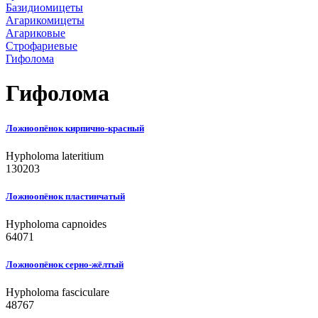
Базидиомицеты
Агарикомицеты
Агариковые
Строфариевые
Гифолома
Гифолома
Ложноопёнок кирпично-красный
Hypholoma lateritium
130203
Ложноопёнок пластинчатый
Hypholoma capnoides
64071
Ложноопёнок серно-жёлтый
Hypholoma fasciculare
48767