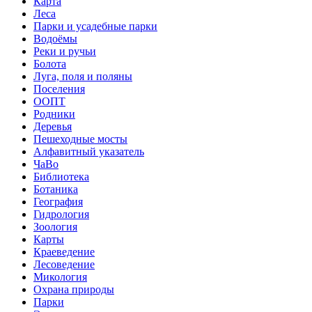
Карта
Леса
Парки и усадебные парки
Водоёмы
Реки и ручьи
Болота
Луга, поля и поляны
Поселения
ООПТ
Родники
Деревья
Пешеходные мосты
Алфавитный указатель
ЧаВо
Библиотека
Ботаника
География
Гидрология
Зоология
Карты
Краеведение
Лесоведение
Микология
Охрана природы
Парки