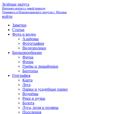
Зелёные округа
Интернет-портал о дикой природе
Троицкого и Новомосковского округов г. Москвы
войти
Заметки
Статьи
Фото и видео
Альбомы
Фотографии
Видеоролики
Биоразнообразие
Фауна
Флора
Грибы и лишайники
Биотопы
География
Карта
Леса
Парки и усадебные парки
Водоёмы
Реки и ручьи
Болота
Луга, поля и поляны
Поселения