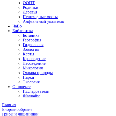
ООПТ
Родники
Деревья
Пешеходные мосты
Алфавитный указатель
ЧаВо
Библиотека
Ботаника
География
Гидрология
Зоология
Карты
Краеведение
Лесоведение
Микология
Охрана природы
Парки
Экология
О проекте
Исследователи
iNaturalist
Главная
Биоразнообразие
Грибы и лишайники