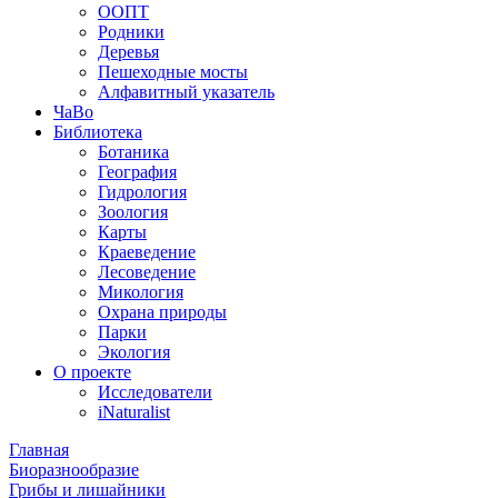
ООПТ
Родники
Деревья
Пешеходные мосты
Алфавитный указатель
ЧаВо
Библиотека
Ботаника
География
Гидрология
Зоология
Карты
Краеведение
Лесоведение
Микология
Охрана природы
Парки
Экология
О проекте
Исследователи
iNaturalist
Главная
Биоразнообразие
Грибы и лишайники