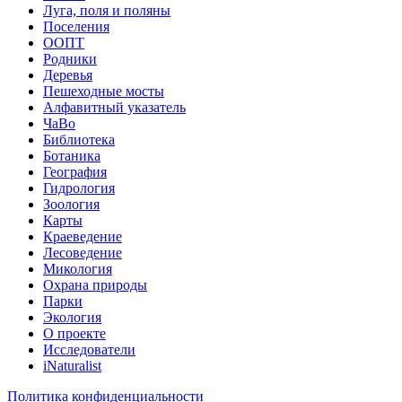
Луга, поля и поляны
Поселения
ООПТ
Родники
Деревья
Пешеходные мосты
Алфавитный указатель
ЧаВо
Библиотека
Ботаника
География
Гидрология
Зоология
Карты
Краеведение
Лесоведение
Микология
Охрана природы
Парки
Экология
О проекте
Исследователи
iNaturalist
Политика конфиденциальности